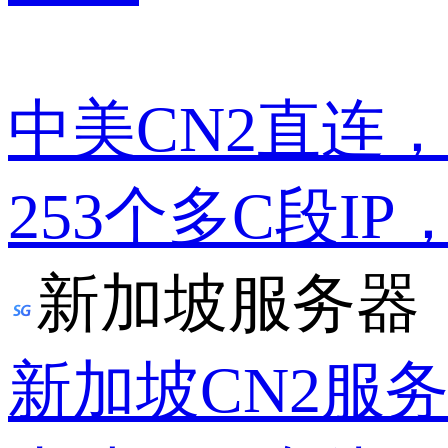
中美CN2直连
253个多C段IP
新加坡服务器
新加坡CN2服