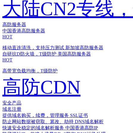
大陆CN2专线
高防服务器
中国香港高防服务器
HOT
移动直连清洗，支持压力测试
新加坡高防服务器
自研抗D防火墙，T级防护
美国高防服务器
HOT
高带宽负载均衡，T级防护
高防CDN
安全产品
域名注册
提供域名购买，续费，管理服务
SSL证书
防止网站数据被窃取、篡改、劫持
DNS域名解析
快速安全稳定的域名解析服务
中国香港高防IP