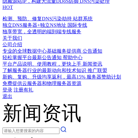
隐藏源站IP，构建大流量DDoS防御
DNS污染处理
HOT
检测、预防、修复DNS污染劫持
站群系统
独立DNS服务器+独立NS地址
国际专线
独享带宽，全透明的端到端专线服务
关于我们
公司介绍
专业的全球数据中心基础服务提供商
公告通知
轻松掌握平台最新公告通知
帮助中心
平台产品说明、使用教程，更快上手
新闻资讯
了解服务器行业的最新动向和技术知识
推广联盟
新购、复购、升级均享返利，最高15%
服务器赞助计划
免费提供云服务器和物理服务器资源
登录
注册有礼
退出
新闻资讯