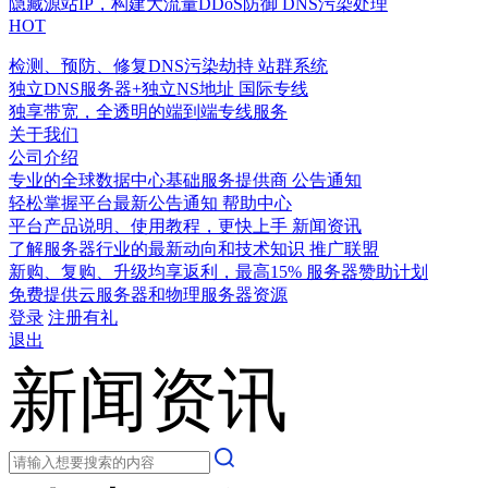
隐藏源站IP，构建大流量DDoS防御
DNS污染处理
HOT
检测、预防、修复DNS污染劫持
站群系统
独立DNS服务器+独立NS地址
国际专线
独享带宽，全透明的端到端专线服务
关于我们
公司介绍
专业的全球数据中心基础服务提供商
公告通知
轻松掌握平台最新公告通知
帮助中心
平台产品说明、使用教程，更快上手
新闻资讯
了解服务器行业的最新动向和技术知识
推广联盟
新购、复购、升级均享返利，最高15%
服务器赞助计划
免费提供云服务器和物理服务器资源
登录
注册有礼
退出
新闻资讯