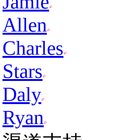
Jamie
Allen
Charles
Stars
Daly
Ryan