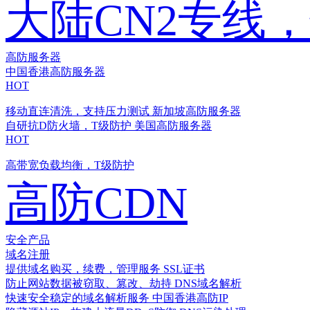
大陆CN2专线
高防服务器
中国香港高防服务器
HOT
移动直连清洗，支持压力测试
新加坡高防服务器
自研抗D防火墙，T级防护
美国高防服务器
HOT
高带宽负载均衡，T级防护
高防CDN
安全产品
域名注册
提供域名购买，续费，管理服务
SSL证书
防止网站数据被窃取、篡改、劫持
DNS域名解析
快速安全稳定的域名解析服务
中国香港高防IP