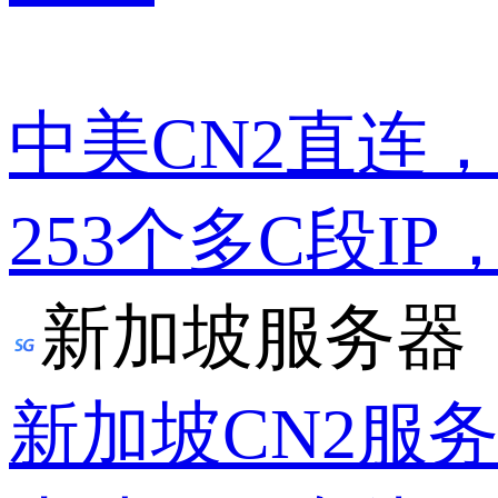
中美CN2直连
253个多C段IP
新加坡服务器
新加坡CN2服