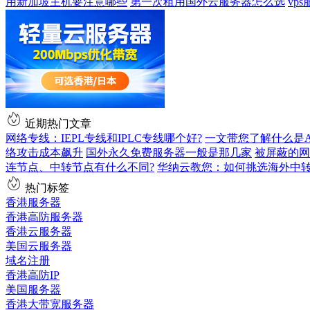
用新加坡主机要注意哪些
第一次租用国外云服务器怎么选
vp
近期热门文章
网络专线：IEPL专线和IPLC专线哪个好?
一文带您了解什么是AS9
络攻击成本飙升
国外永久免费服务器一般是那几家
被屏蔽的网
连节点、中转节点有什么不同?
华纳云教您：如何挑选海外中
热门标签
香港服务器
香港高防服务器
香港云服务器
美国云服务器
域名注册
香港高防IP
美国服务器
香港大带宽服务器