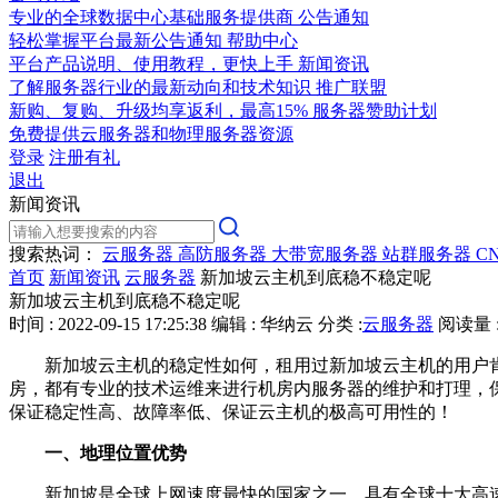
专业的全球数据中心基础服务提供商
公告通知
轻松掌握平台最新公告通知
帮助中心
平台产品说明、使用教程，更快上手
新闻资讯
了解服务器行业的最新动向和技术知识
推广联盟
新购、复购、升级均享返利，最高15%
服务器赞助计划
免费提供云服务器和物理服务器资源
登录
注册有礼
退出
新闻资讯
搜索热词：
云服务器
高防服务器
大带宽服务器
站群服务器
C
首页
新闻资讯
云服务器
新加坡云主机到底稳不稳定呢
新加坡云主机到底稳不稳定呢
时间 : 2022-09-15 17:25:38
编辑 : 华纳云
分类 :
云服务器
阅读量 :
新加坡云主机的稳定性如何，租用过新加坡云主机的用户
房，都有专业的技术运维来进行机房内服务器的维护和打理，
保证稳定性高、故障率低、保证云主机的极高可用性的！
一、地理位置优势
新加坡是全球上网速度最快的国家之一，具有全球十大高