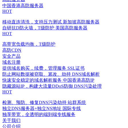
中国香港高防服务器
HOT
移动直连清洗，支持压力测试
新加坡高防服务器
自研抗D防火墙，T级防护
美国高防服务器
HOT
高带宽负载均衡，T级防护
高防CDN
安全产品
域名注册
提供域名购买，续费，管理服务
SSL证书
防止网站数据被窃取、篡改、劫持
DNS域名解析
快速安全稳定的域名解析服务
中国香港高防IP
隐藏源站IP，构建大流量DDoS防御
DNS污染处理
HOT
检测、预防、修复DNS污染劫持
站群系统
独立DNS服务器+独立NS地址
国际专线
独享带宽，全透明的端到端专线服务
关于我们
公司介绍