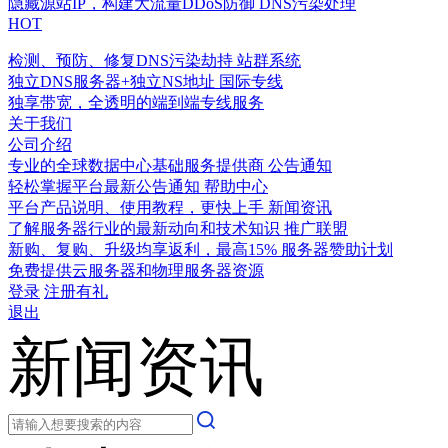
隐藏源站IP，构建大流量DDoS防御
DNS污染处理
HOT
检测、预防、修复DNS污染劫持
站群系统
独立DNS服务器+独立NS地址
国际专线
独享带宽，全透明的端到端专线服务
关于我们
公司介绍
专业的全球数据中心基础服务提供商
公告通知
轻松掌握平台最新公告通知
帮助中心
平台产品说明、使用教程，更快上手
新闻资讯
了解服务器行业的最新动向和技术知识
推广联盟
新购、复购、升级均享返利，最高15%
服务器赞助计划
免费提供云服务器和物理服务器资源
登录
注册有礼
退出
新闻资讯