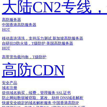
大陆CN2专线
高防服务器
中国香港高防服务器
HOT
移动直连清洗，支持压力测试
新加坡高防服务器
自研抗D防火墙，T级防护
美国高防服务器
HOT
高带宽负载均衡，T级防护
高防CDN
安全产品
域名注册
提供域名购买，续费，管理服务
SSL证书
防止网站数据被窃取、篡改、劫持
DNS域名解析
快速安全稳定的域名解析服务
中国香港高防IP