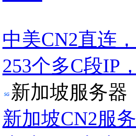
中美CN2直连
253个多C段IP
新加坡服务器
新加坡CN2服