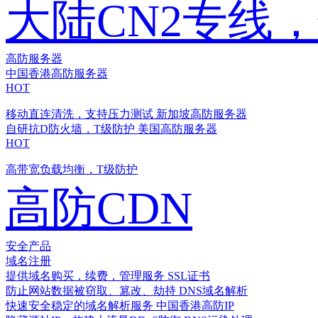
大陆CN2专线
高防服务器
中国香港高防服务器
HOT
移动直连清洗，支持压力测试
新加坡高防服务器
自研抗D防火墙，T级防护
美国高防服务器
HOT
高带宽负载均衡，T级防护
高防CDN
安全产品
域名注册
提供域名购买，续费，管理服务
SSL证书
防止网站数据被窃取、篡改、劫持
DNS域名解析
快速安全稳定的域名解析服务
中国香港高防IP