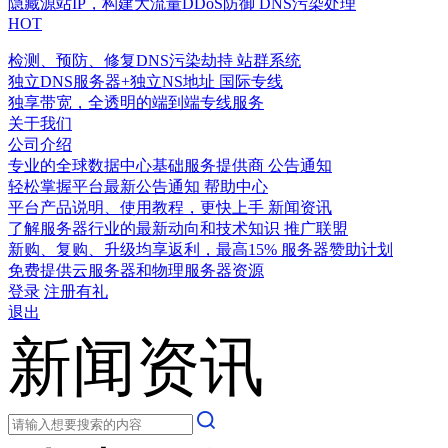
隐藏源站IP，构建大流量DDoS防御
DNS污染处理
HOT
检测、预防、修复DNS污染劫持
站群系统
独立DNS服务器+独立NS地址
国际专线
独享带宽，全透明的端到端专线服务
关于我们
公司介绍
专业的全球数据中心基础服务提供商
公告通知
轻松掌握平台最新公告通知
帮助中心
平台产品说明、使用教程，更快上手
新闻资讯
了解服务器行业的最新动向和技术知识
推广联盟
新购、复购、升级均享返利，最高15%
服务器赞助计划
免费提供云服务器和物理服务器资源
登录
注册有礼
退出
新闻资讯