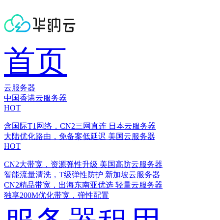
首页
云服务器
中国香港云服务器
HOT
含国际T1网络，CN2三网直连
日本云服务器
大陆优化路由，免备案低延迟
美国云服务器
HOT
CN2大带宽，资源弹性升级
美国高防云服务器
智能流量清洗，T级弹性防护
新加坡云服务器
CN2精品带宽，出海东南亚优选
轻量云服务器
独享200M优化带宽，弹性配置