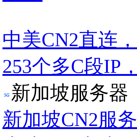
中美CN2直连
253个多C段IP
新加坡服务器
新加坡CN2服