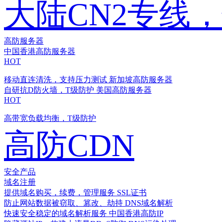
大陆CN2专线
高防服务器
中国香港高防服务器
HOT
移动直连清洗，支持压力测试
新加坡高防服务器
自研抗D防火墙，T级防护
美国高防服务器
HOT
高带宽负载均衡，T级防护
高防CDN
安全产品
域名注册
提供域名购买，续费，管理服务
SSL证书
防止网站数据被窃取、篡改、劫持
DNS域名解析
快速安全稳定的域名解析服务
中国香港高防IP