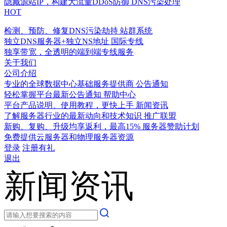
隐藏源站IP，构建大流量DDoS防御
DNS污染处理
HOT
检测、预防、修复DNS污染劫持
站群系统
独立DNS服务器+独立NS地址
国际专线
独享带宽，全透明的端到端专线服务
关于我们
公司介绍
专业的全球数据中心基础服务提供商
公告通知
轻松掌握平台最新公告通知
帮助中心
平台产品说明、使用教程，更快上手
新闻资讯
了解服务器行业的最新动向和技术知识
推广联盟
新购、复购、升级均享返利，最高15%
服务器赞助计划
免费提供云服务器和物理服务器资源
登录
注册有礼
退出
新闻资讯