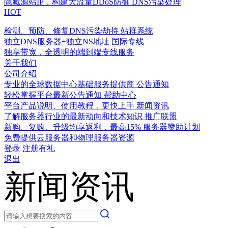
隐藏源站IP，构建大流量DDoS防御
DNS污染处理
HOT
检测、预防、修复DNS污染劫持
站群系统
独立DNS服务器+独立NS地址
国际专线
独享带宽，全透明的端到端专线服务
关于我们
公司介绍
专业的全球数据中心基础服务提供商
公告通知
轻松掌握平台最新公告通知
帮助中心
平台产品说明、使用教程，更快上手
新闻资讯
了解服务器行业的最新动向和技术知识
推广联盟
新购、复购、升级均享返利，最高15%
服务器赞助计划
免费提供云服务器和物理服务器资源
登录
注册有礼
退出
新闻资讯