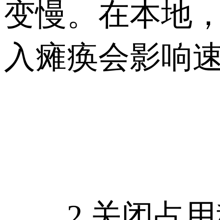
变慢。在本地
入瘫痪会影响
2 关闭占用