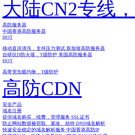
大陆CN2专线
高防服务器
中国香港高防服务器
HOT
移动直连清洗，支持压力测试
新加坡高防服务器
自研抗D防火墙，T级防护
美国高防服务器
HOT
高带宽负载均衡，T级防护
高防CDN
安全产品
域名注册
提供域名购买，续费，管理服务
SSL证书
防止网站数据被窃取、篡改、劫持
DNS域名解析
快速安全稳定的域名解析服务
中国香港高防IP