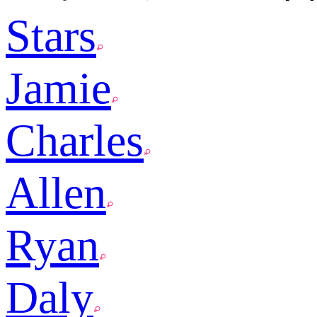
Stars
Jamie
Charles
Allen
Ryan
Daly