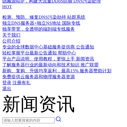
隐藏源站IP，构建大流量DDoS防御
DNS污染处理
HOT
检测、预防、修复DNS污染劫持
站群系统
独立DNS服务器+独立NS地址
国际专线
独享带宽，全透明的端到端专线服务
关于我们
公司介绍
专业的全球数据中心基础服务提供商
公告通知
轻松掌握平台最新公告通知
帮助中心
平台产品说明、使用教程，更快上手
新闻资讯
了解服务器行业的最新动向和技术知识
推广联盟
新购、复购、升级均享返利，最高15%
服务器赞助计划
免费提供云服务器和物理服务器资源
登录
注册有礼
退出
新闻资讯