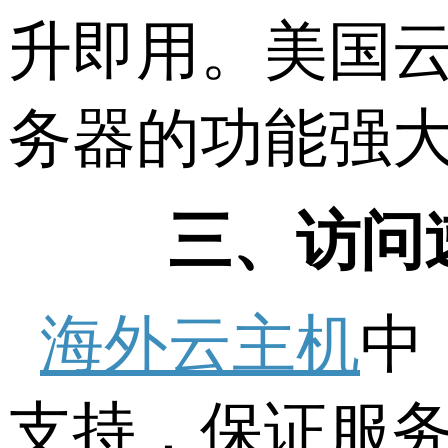
升即用。美国
务器的功能强
三、访问速
海外云主机
中
支持，保证服