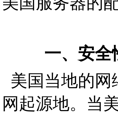
美国服务器的
一、安全性
美国当地的网
网起源地。当