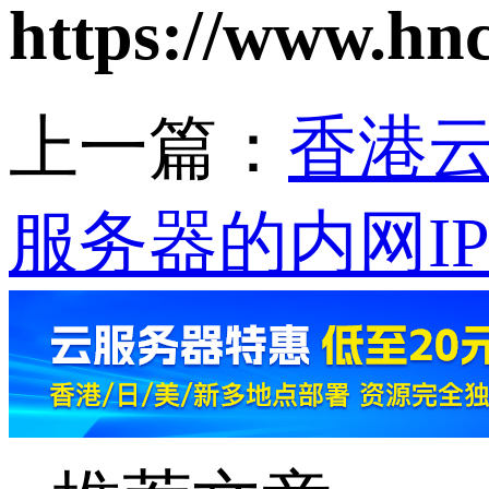
https://www.hn
上一篇：
香港
服务器的内网I