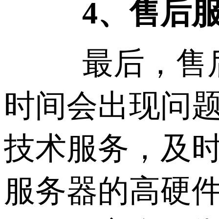
4、售后服
最后，售后
时间会出现问题
技术服务，及
服务器的高硬