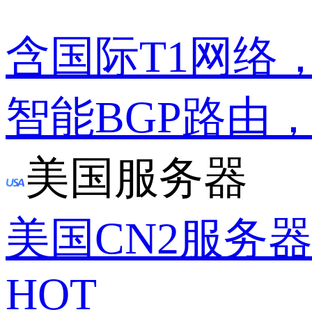
含国际T1网络
智能BGP路由
美国服务器
美国CN2服务
HOT