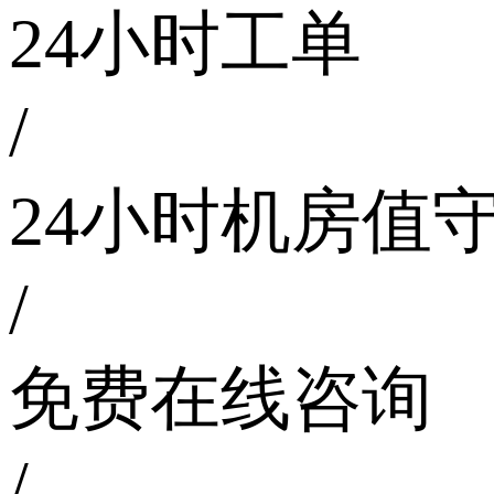
24小时工单
/
24小时机房值
/
免费在线咨询
/