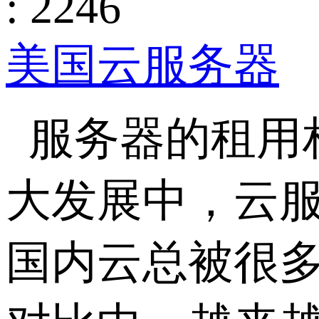
: 2246
美国云服务器
服务器的租用
大发展中，云
国内云总被很