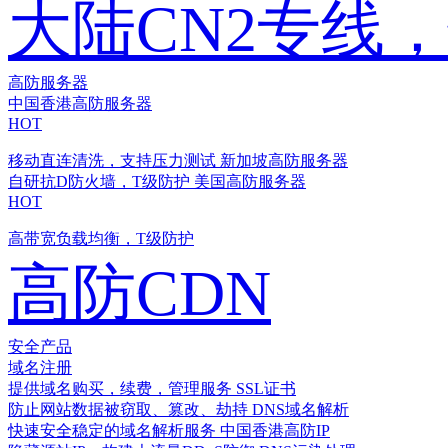
大陆CN2专线
高防服务器
中国香港高防服务器
HOT
移动直连清洗，支持压力测试
新加坡高防服务器
自研抗D防火墙，T级防护
美国高防服务器
HOT
高带宽负载均衡，T级防护
高防CDN
安全产品
域名注册
提供域名购买，续费，管理服务
SSL证书
防止网站数据被窃取、篡改、劫持
DNS域名解析
快速安全稳定的域名解析服务
中国香港高防IP