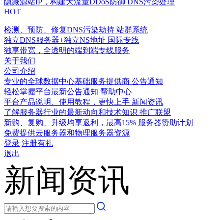
隐藏源站IP，构建大流量DDoS防御
DNS污染处理
HOT
检测、预防、修复DNS污染劫持
站群系统
独立DNS服务器+独立NS地址
国际专线
独享带宽，全透明的端到端专线服务
关于我们
公司介绍
专业的全球数据中心基础服务提供商
公告通知
轻松掌握平台最新公告通知
帮助中心
平台产品说明、使用教程，更快上手
新闻资讯
了解服务器行业的最新动向和技术知识
推广联盟
新购、复购、升级均享返利，最高15%
服务器赞助计划
免费提供云服务器和物理服务器资源
登录
注册有礼
退出
新闻资讯