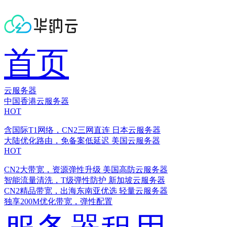
首页
云服务器
中国香港云服务器
HOT
含国际T1网络，CN2三网直连
日本云服务器
大陆优化路由，免备案低延迟
美国云服务器
HOT
CN2大带宽，资源弹性升级
美国高防云服务器
智能流量清洗，T级弹性防护
新加坡云服务器
CN2精品带宽，出海东南亚优选
轻量云服务器
独享200M优化带宽，弹性配置