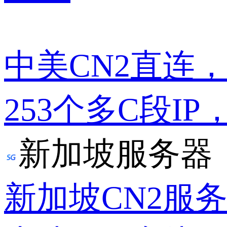
中美CN2直连
253个多C段IP
新加坡服务器
新加坡CN2服