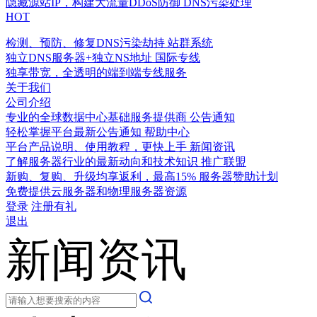
隐藏源站IP，构建大流量DDoS防御
DNS污染处理
HOT
检测、预防、修复DNS污染劫持
站群系统
独立DNS服务器+独立NS地址
国际专线
独享带宽，全透明的端到端专线服务
关于我们
公司介绍
专业的全球数据中心基础服务提供商
公告通知
轻松掌握平台最新公告通知
帮助中心
平台产品说明、使用教程，更快上手
新闻资讯
了解服务器行业的最新动向和技术知识
推广联盟
新购、复购、升级均享返利，最高15%
服务器赞助计划
免费提供云服务器和物理服务器资源
登录
注册有礼
退出
新闻资讯