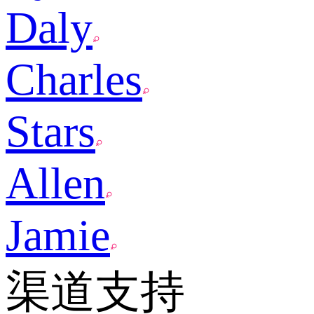
Daly
Charles
Stars
Allen
Jamie
渠道支持