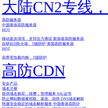
大陆CN2专线
高防服务器
中国香港高防服务器
HOT
移动直连清洗，支持压力测试
新加坡高防服务器
自研抗D防火墙，T级防护
美国高防服务器
HOT
高带宽负载均衡，T级防护
高防CDN
安全产品
域名注册
提供域名购买，续费，管理服务
SSL证书
防止网站数据被窃取、篡改、劫持
DNS域名解析
快速安全稳定的域名解析服务
中国香港高防IP