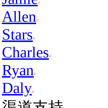
Allen
Stars
Charles
Ryan
Daly
渠道支持