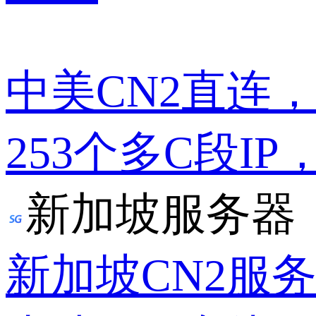
中美CN2直连
253个多C段IP
新加坡服务器
新加坡CN2服