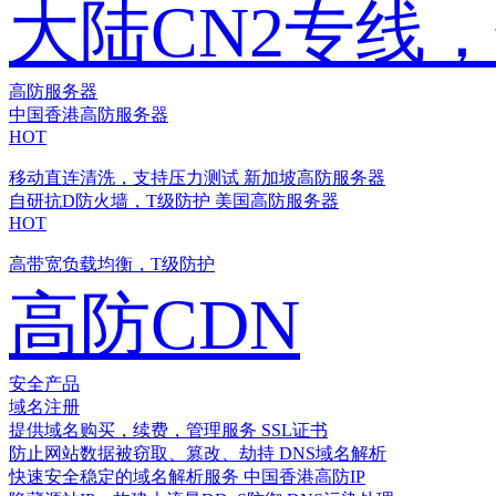
大陆CN2专线
高防服务器
中国香港高防服务器
HOT
移动直连清洗，支持压力测试
新加坡高防服务器
自研抗D防火墙，T级防护
美国高防服务器
HOT
高带宽负载均衡，T级防护
高防CDN
安全产品
域名注册
提供域名购买，续费，管理服务
SSL证书
防止网站数据被窃取、篡改、劫持
DNS域名解析
快速安全稳定的域名解析服务
中国香港高防IP