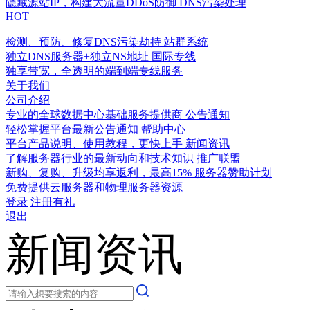
隐藏源站IP，构建大流量DDoS防御
DNS污染处理
HOT
检测、预防、修复DNS污染劫持
站群系统
独立DNS服务器+独立NS地址
国际专线
独享带宽，全透明的端到端专线服务
关于我们
公司介绍
专业的全球数据中心基础服务提供商
公告通知
轻松掌握平台最新公告通知
帮助中心
平台产品说明、使用教程，更快上手
新闻资讯
了解服务器行业的最新动向和技术知识
推广联盟
新购、复购、升级均享返利，最高15%
服务器赞助计划
免费提供云服务器和物理服务器资源
登录
注册有礼
退出
新闻资讯