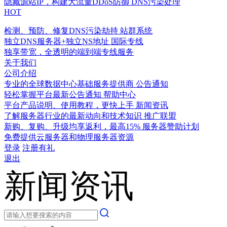
隐藏源站IP，构建大流量DDoS防御
DNS污染处理
HOT
检测、预防、修复DNS污染劫持
站群系统
独立DNS服务器+独立NS地址
国际专线
独享带宽，全透明的端到端专线服务
关于我们
公司介绍
专业的全球数据中心基础服务提供商
公告通知
轻松掌握平台最新公告通知
帮助中心
平台产品说明、使用教程，更快上手
新闻资讯
了解服务器行业的最新动向和技术知识
推广联盟
新购、复购、升级均享返利，最高15%
服务器赞助计划
免费提供云服务器和物理服务器资源
登录
注册有礼
退出
新闻资讯