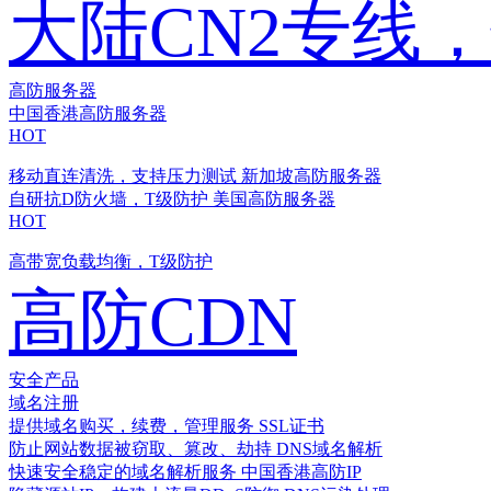
大陆CN2专线
高防服务器
中国香港高防服务器
HOT
移动直连清洗，支持压力测试
新加坡高防服务器
自研抗D防火墙，T级防护
美国高防服务器
HOT
高带宽负载均衡，T级防护
高防CDN
安全产品
域名注册
提供域名购买，续费，管理服务
SSL证书
防止网站数据被窃取、篡改、劫持
DNS域名解析
快速安全稳定的域名解析服务
中国香港高防IP