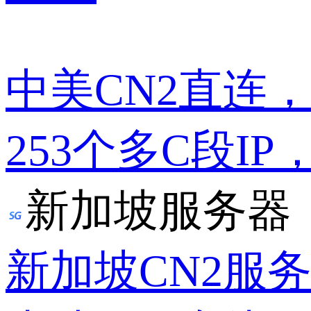
中美CN2直连
253个多C段IP
新加坡服务器
新加坡CN2服