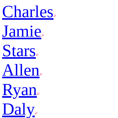
Charles
Jamie
Stars
Allen
Ryan
Daly