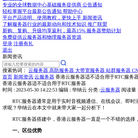
专业的全球数据中心基础服务提供商
公告通知
轻松掌握平台最新公告通知
帮助中心
平台产品说明、使用教程，更快上手
新闻资讯
了解服务器行业的最新动向和技术知识
推广联盟
新购、复购、升级均享返利，最高15%
服务器赞助计划
免费提供云服务器和物理服务器资源
登录
注册有礼
退出
新闻资讯
搜索热词：
云服务器
高防服务器
大带宽服务器
站群服务器
C
首页
新闻资讯
云服务器
香港云服务器适不适合用于RTC服务
香港云服务器适不适合用于RTC服务器
时间 : 2023-05-30 14:22:53
编辑 : 华纳云
分类 :
云服务器
阅读量 :
RTC服务器通常是用于实时音视频通信、在线会议、即时
求呢？华纳云在本文中就来带大家一起分析下！
RTC服务器搭建中，香港云服务器一直是一个不错的选择
一、区位优势