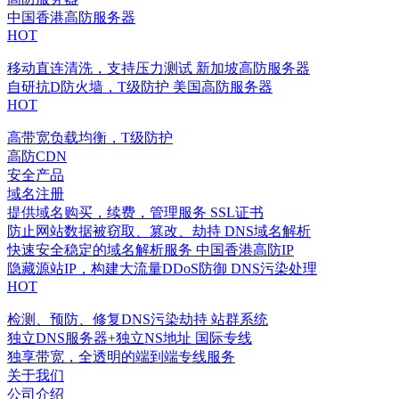
中国香港高防服务器
HOT
移动直连清洗，支持压力测试
新加坡高防服务器
自研抗D防火墙，T级防护
美国高防服务器
HOT
高带宽负载均衡，T级防护
高防CDN
安全产品
域名注册
提供域名购买，续费，管理服务
SSL证书
防止网站数据被窃取、篡改、劫持
DNS域名解析
快速安全稳定的域名解析服务
中国香港高防IP
隐藏源站IP，构建大流量DDoS防御
DNS污染处理
HOT
检测、预防、修复DNS污染劫持
站群系统
独立DNS服务器+独立NS地址
国际专线
独享带宽，全透明的端到端专线服务
关于我们
公司介绍