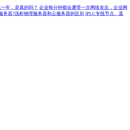
元一年，是真的吗？
企业每分钟都会遭受一次网络攻击，企业网
服务器?浅析物理服务器和云服务器的区别
IPLC专线节点、直