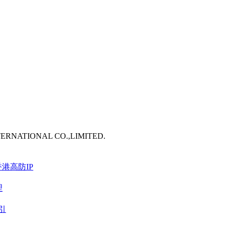
TERNATIONAL CO.,LIMITED.
港高防IP
理
引