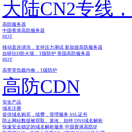
大陆CN2专线
高防服务器
中国香港高防服务器
HOT
移动直连清洗，支持压力测试
新加坡高防服务器
自研抗D防火墙，T级防护
美国高防服务器
HOT
高带宽负载均衡，T级防护
高防CDN
安全产品
域名注册
提供域名购买，续费，管理服务
SSL证书
防止网站数据被窃取、篡改、劫持
DNS域名解析
快速安全稳定的域名解析服务
中国香港高防IP