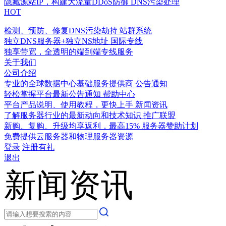
隐藏源站IP，构建大流量DDoS防御
DNS污染处理
HOT
检测、预防、修复DNS污染劫持
站群系统
独立DNS服务器+独立NS地址
国际专线
独享带宽，全透明的端到端专线服务
关于我们
公司介绍
专业的全球数据中心基础服务提供商
公告通知
轻松掌握平台最新公告通知
帮助中心
平台产品说明、使用教程，更快上手
新闻资讯
了解服务器行业的最新动向和技术知识
推广联盟
新购、复购、升级均享返利，最高15%
服务器赞助计划
免费提供云服务器和物理服务器资源
登录
注册有礼
退出
新闻资讯