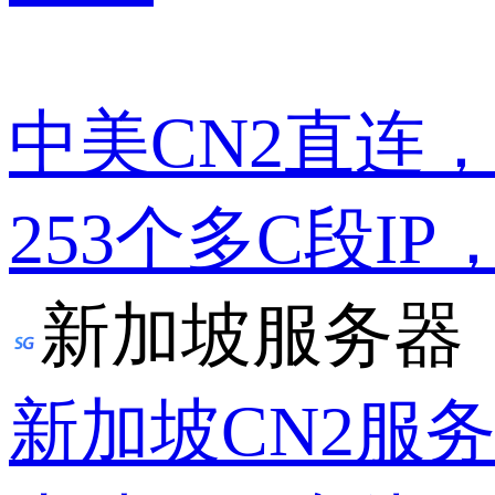
中美CN2直连
253个多C段IP
新加坡服务器
新加坡CN2服