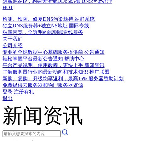
隐藏源站IP，构建大流量DDoS防御
DNS污染处理
HOT
检测、预防、修复DNS污染劫持
站群系统
独立DNS服务器+独立NS地址
国际专线
独享带宽，全透明的端到端专线服务
关于我们
公司介绍
专业的全球数据中心基础服务提供商
公告通知
轻松掌握平台最新公告通知
帮助中心
平台产品说明、使用教程，更快上手
新闻资讯
了解服务器行业的最新动向和技术知识
推广联盟
新购、复购、升级均享返利，最高15%
服务器赞助计划
免费提供云服务器和物理服务器资源
登录
注册有礼
退出
新闻资讯