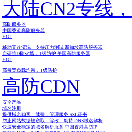
大陆CN2专线
高防服务器
中国香港高防服务器
HOT
移动直连清洗，支持压力测试
新加坡高防服务器
自研抗D防火墙，T级防护
美国高防服务器
HOT
高带宽负载均衡，T级防护
高防CDN
安全产品
域名注册
提供域名购买，续费，管理服务
SSL证书
防止网站数据被窃取、篡改、劫持
DNS域名解析
快速安全稳定的域名解析服务
中国香港高防IP