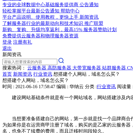
专业的全球数据中心基础服务提供商
公告通知
轻松掌握平台最新公告通知
帮助中心
平台产品说明、使用教程，更快上手
新闻资讯
了解服务器行业的最新动向和技术知识
推广联盟
新购、复购、升级均享返利，最高15%
服务器赞助计划
免费提供云服务器和物理服务器资源
登录
注册有礼
退出
新闻资讯
搜索热词：
云服务器
高防服务器
大带宽服务器
站群服务器
C
首页
新闻资讯
行业资讯
想搭建个人网站，域名怎么买？
想搭建个人网站，域名怎么买？
时间 : 2021-06-16 17:58:47
编辑 : 华纳云
分类 :
行业资讯
阅读量 :
建设网站基础条件就是有一个网站域名，网站搭建涉及内
当想要准备搭建自己的网站，第一步就是找一个品牌商合
为如果你是在运营商甲注册了域名，购买的是乙家的云服务器
名，也免不了续费的费用，而且迁移时间段较久。