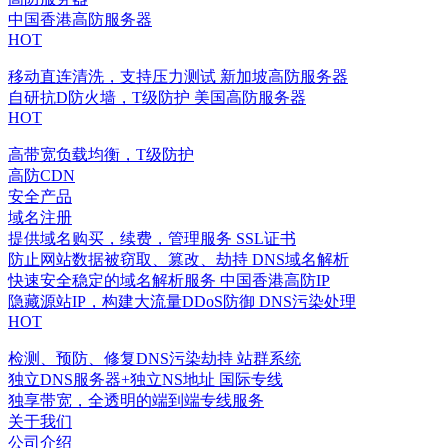
中国香港高防服务器
HOT
移动直连清洗，支持压力测试
新加坡高防服务器
自研抗D防火墙，T级防护
美国高防服务器
HOT
高带宽负载均衡，T级防护
高防CDN
安全产品
域名注册
提供域名购买，续费，管理服务
SSL证书
防止网站数据被窃取、篡改、劫持
DNS域名解析
快速安全稳定的域名解析服务
中国香港高防IP
隐藏源站IP，构建大流量DDoS防御
DNS污染处理
HOT
检测、预防、修复DNS污染劫持
站群系统
独立DNS服务器+独立NS地址
国际专线
独享带宽，全透明的端到端专线服务
关于我们
公司介绍