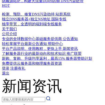
隐藏源站IP，构建大流量DDoS防御
DNS污染处理
HOT
检测、预防、修复DNS污染劫持
站群系统
独立DNS服务器+独立NS地址
国际专线
独享带宽，全透明的端到端专线服务
关于我们
公司介绍
专业的全球数据中心基础服务提供商
公告通知
轻松掌握平台最新公告通知
帮助中心
平台产品说明、使用教程，更快上手
新闻资讯
了解服务器行业的最新动向和技术知识
推广联盟
新购、复购、升级均享返利，最高15%
服务器赞助计划
免费提供云服务器和物理服务器资源
登录
注册有礼
退出
新闻资讯