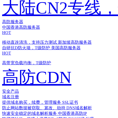
大陆CN2专线
高防服务器
中国香港高防服务器
HOT
移动直连清洗，支持压力测试
新加坡高防服务器
自研抗D防火墙，T级防护
美国高防服务器
HOT
高带宽负载均衡，T级防护
高防CDN
安全产品
域名注册
提供域名购买，续费，管理服务
SSL证书
防止网站数据被窃取、篡改、劫持
DNS域名解析
快速安全稳定的域名解析服务
中国香港高防IP