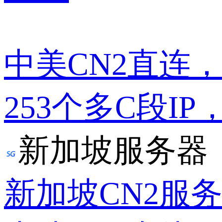
中美CN2直连
253个多C段IP
新加坡服务器
新加坡CN2服