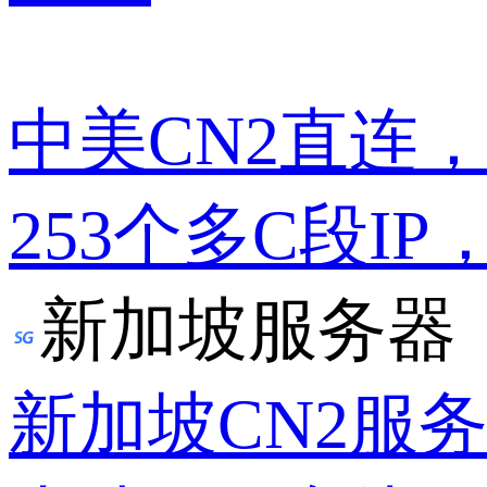
中美CN2直连
253个多C段IP
新加坡服务器
新加坡CN2服