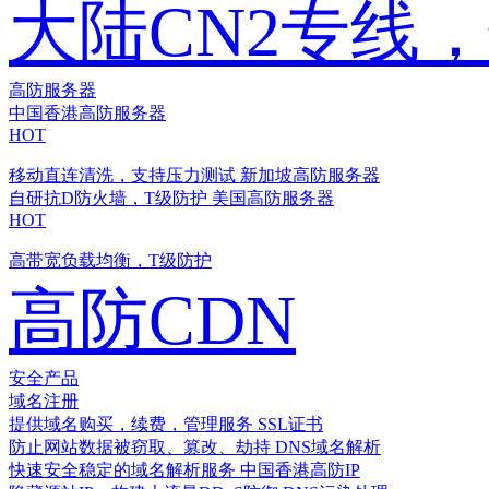
大陆CN2专线
高防服务器
中国香港高防服务器
HOT
移动直连清洗，支持压力测试
新加坡高防服务器
自研抗D防火墙，T级防护
美国高防服务器
HOT
高带宽负载均衡，T级防护
高防CDN
安全产品
域名注册
提供域名购买，续费，管理服务
SSL证书
防止网站数据被窃取、篡改、劫持
DNS域名解析
快速安全稳定的域名解析服务
中国香港高防IP