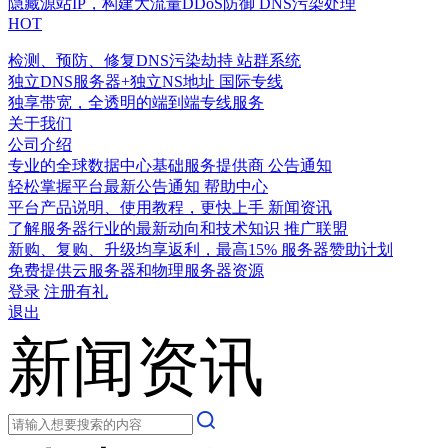
隐藏源站IP，构建大流量DDoS防御
DNS污染处理
HOT
检测、预防、修复DNS污染劫持
站群系统
独立DNS服务器+独立NS地址
国际专线
独享带宽，全透明的端到端专线服务
关于我们
公司介绍
专业的全球数据中心基础服务提供商
公告通知
轻松掌握平台最新公告通知
帮助中心
平台产品说明、使用教程，更快上手
新闻资讯
了解服务器行业的最新动向和技术知识
推广联盟
新购、复购、升级均享返利，最高15%
服务器赞助计划
免费提供云服务器和物理服务器资源
登录
注册有礼
退出
新闻资讯