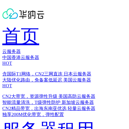
首页
云服务器
中国香港云服务器
HOT
含国际T1网络，CN2三网直连
日本云服务器
大陆优化路由，免备案低延迟
美国云服务器
HOT
CN2大带宽，资源弹性升级
美国高防云服务器
智能流量清洗，T级弹性防护
新加坡云服务器
CN2精品带宽，出海东南亚优选
轻量云服务器
独享200M优化带宽，弹性配置