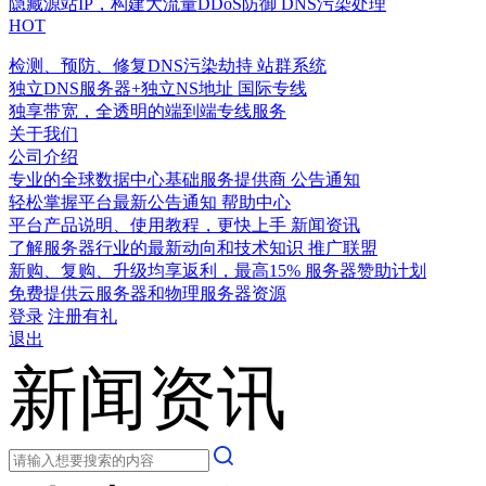
隐藏源站IP，构建大流量DDoS防御
DNS污染处理
HOT
检测、预防、修复DNS污染劫持
站群系统
独立DNS服务器+独立NS地址
国际专线
独享带宽，全透明的端到端专线服务
关于我们
公司介绍
专业的全球数据中心基础服务提供商
公告通知
轻松掌握平台最新公告通知
帮助中心
平台产品说明、使用教程，更快上手
新闻资讯
了解服务器行业的最新动向和技术知识
推广联盟
新购、复购、升级均享返利，最高15%
服务器赞助计划
免费提供云服务器和物理服务器资源
登录
注册有礼
退出
新闻资讯