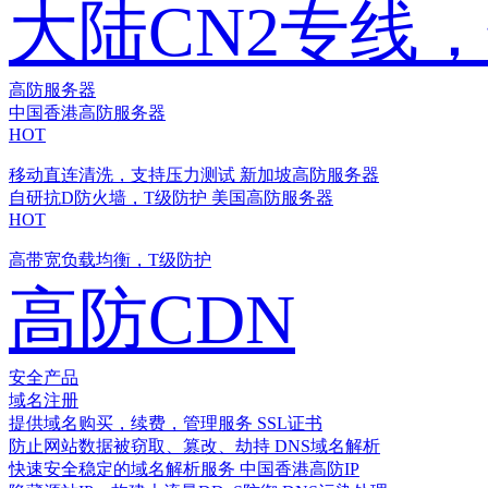
大陆CN2专线
高防服务器
中国香港高防服务器
HOT
移动直连清洗，支持压力测试
新加坡高防服务器
自研抗D防火墙，T级防护
美国高防服务器
HOT
高带宽负载均衡，T级防护
高防CDN
安全产品
域名注册
提供域名购买，续费，管理服务
SSL证书
防止网站数据被窃取、篡改、劫持
DNS域名解析
快速安全稳定的域名解析服务
中国香港高防IP