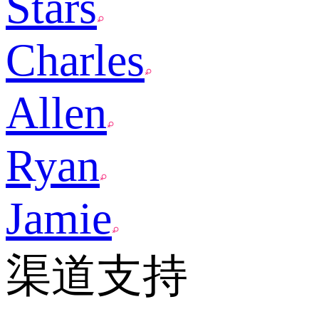
Stars
Charles
Allen
Ryan
Jamie
渠道支持