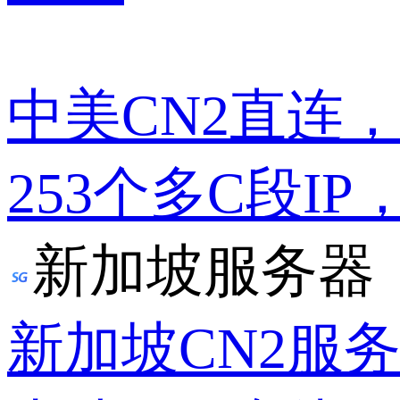
中美CN2直连
253个多C段IP
新加坡服务器
新加坡CN2服