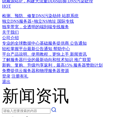
隐藏源站IP，构建大流量DDoS防御
DNS污染处理
HOT
检测、预防、修复DNS污染劫持
站群系统
独立DNS服务器+独立NS地址
国际专线
独享带宽，全透明的端到端专线服务
关于我们
公司介绍
专业的全球数据中心基础服务提供商
公告通知
轻松掌握平台最新公告通知
帮助中心
平台产品说明、使用教程，更快上手
新闻资讯
了解服务器行业的最新动向和技术知识
推广联盟
新购、复购、升级均享返利，最高15%
服务器赞助计划
免费提供云服务器和物理服务器资源
登录
注册有礼
退出
新闻资讯