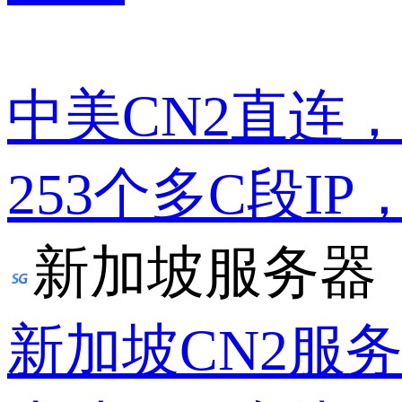
中美CN2直连
253个多C段IP
新加坡服务器
新加坡CN2服