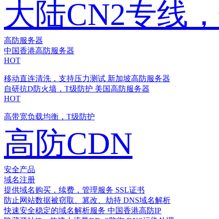
大陆CN2专线
高防服务器
中国香港高防服务器
HOT
移动直连清洗，支持压力测试
新加坡高防服务器
自研抗D防火墙，T级防护
美国高防服务器
HOT
高带宽负载均衡，T级防护
高防CDN
安全产品
域名注册
提供域名购买，续费，管理服务
SSL证书
防止网站数据被窃取、篡改、劫持
DNS域名解析
快速安全稳定的域名解析服务
中国香港高防IP