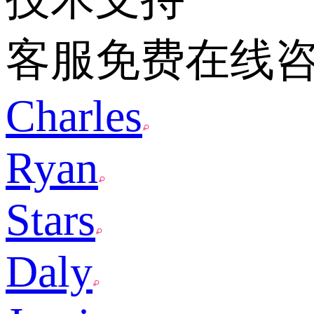
客服免费在线
Charles
Ryan
Stars
Daly