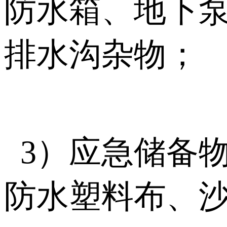
防水箱、地下
排水沟杂物；
3）应急储备
防水塑料布、