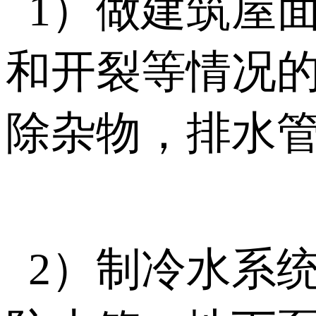
1）做建筑屋
和开裂等情况
除杂物，排水
2）制冷水系