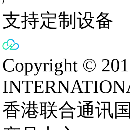
支持定制设备
Copyright © 
INTERNATIONA
香港联合通讯