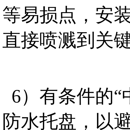
等易损点，安
直接喷溅到关
6）有条件的
防水托盘，以