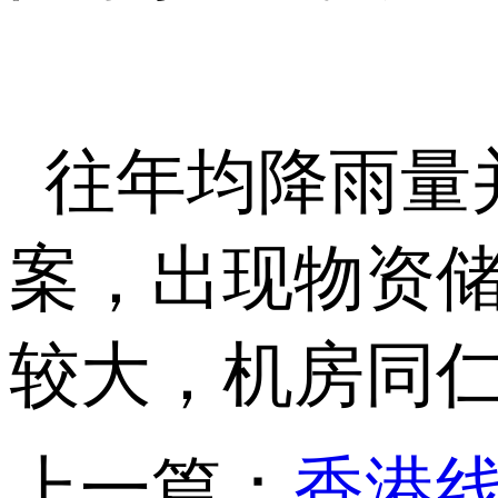
往年均降雨量
案，出现物资
较大，机房同
上一篇：
香港线