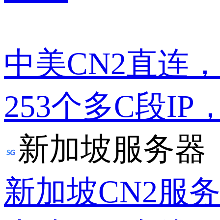
中美CN2直连
253个多C段IP
新加坡服务器
新加坡CN2服