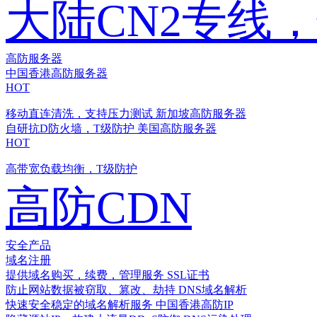
大陆CN2专线
高防服务器
中国香港高防服务器
HOT
移动直连清洗，支持压力测试
新加坡高防服务器
自研抗D防火墙，T级防护
美国高防服务器
HOT
高带宽负载均衡，T级防护
高防CDN
安全产品
域名注册
提供域名购买，续费，管理服务
SSL证书
防止网站数据被窃取、篡改、劫持
DNS域名解析
快速安全稳定的域名解析服务
中国香港高防IP