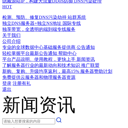
隐藏源站IP，构建大流量DDoS防御
DNS污染处理
HOT
检测、预防、修复DNS污染劫持
站群系统
独立DNS服务器+独立NS地址
国际专线
独享带宽，全透明的端到端专线服务
关于我们
公司介绍
专业的全球数据中心基础服务提供商
公告通知
轻松掌握平台最新公告通知
帮助中心
平台产品说明、使用教程，更快上手
新闻资讯
了解服务器行业的最新动向和技术知识
推广联盟
新购、复购、升级均享返利，最高15%
服务器赞助计划
免费提供云服务器和物理服务器资源
登录
注册有礼
退出
新闻资讯