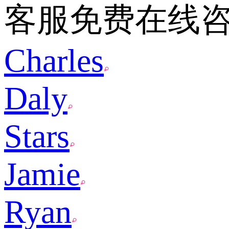
客服免费在线
Charles
Daly
Stars
Jamie
Ryan