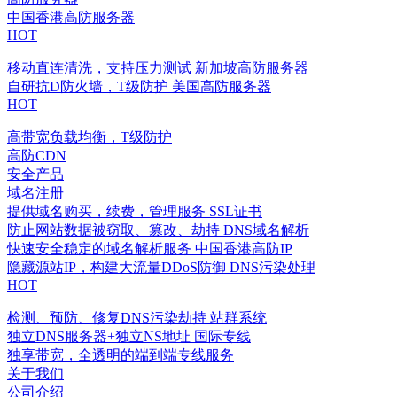
中国香港高防服务器
HOT
移动直连清洗，支持压力测试
新加坡高防服务器
自研抗D防火墙，T级防护
美国高防服务器
HOT
高带宽负载均衡，T级防护
高防CDN
安全产品
域名注册
提供域名购买，续费，管理服务
SSL证书
防止网站数据被窃取、篡改、劫持
DNS域名解析
快速安全稳定的域名解析服务
中国香港高防IP
隐藏源站IP，构建大流量DDoS防御
DNS污染处理
HOT
检测、预防、修复DNS污染劫持
站群系统
独立DNS服务器+独立NS地址
国际专线
独享带宽，全透明的端到端专线服务
关于我们
公司介绍