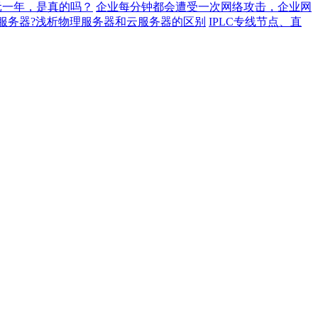
元一年，是真的吗？
企业每分钟都会遭受一次网络攻击，企业网
服务器?浅析物理服务器和云服务器的区别
IPLC专线节点、直