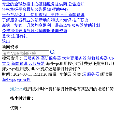
专业的全球数据中心基础服务提供商
公告通知
轻松掌握平台最新公告通知
帮助中心
平台产品说明、使用教程，更快上手
新闻资讯
了解服务器行业的最新动向和技术知识
推广联盟
新购、复购、升级均享返利，最高15%
服务器赞助计划
免费提供云服务器和物理服务器资源
登录
注册有礼
退出
新闻资讯
搜索热词：
云服务器
高防服务器
大带宽服务器
站群服务器
C
首页
新闻资讯
云服务器
海外vps租用按小时计费好还是按月计
海外vps租用按小时计费好还是按月计费好？
时间 : 2024-03-11 15:21:26
编辑 : 华纳云
分类 :
云服务器
阅读量 :
海外vps
vps海外
海外vps
租用按小时计费和按月计费各有其适用的场景和优
按小时计费：
优势：