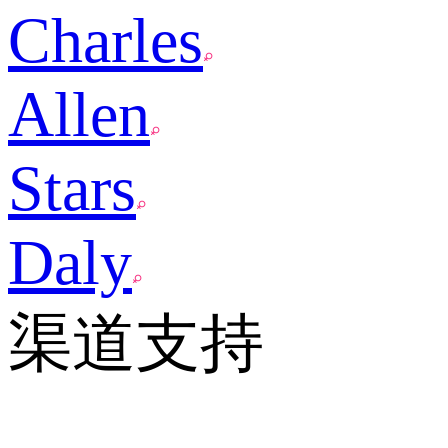
Charles
Allen
Stars
Daly
渠道支持