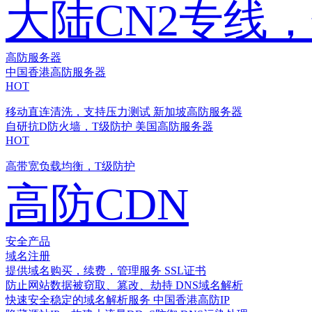
大陆CN2专线
高防服务器
中国香港高防服务器
HOT
移动直连清洗，支持压力测试
新加坡高防服务器
自研抗D防火墙，T级防护
美国高防服务器
HOT
高带宽负载均衡，T级防护
高防CDN
安全产品
域名注册
提供域名购买，续费，管理服务
SSL证书
防止网站数据被窃取、篡改、劫持
DNS域名解析
快速安全稳定的域名解析服务
中国香港高防IP