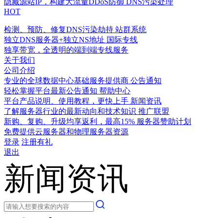
隐藏源站IP，构建大流量DDoS防御
DNS污染处理
HOT
检测、预防、修复DNS污染劫持
站群系统
独立DNS服务器+独立NS地址
国际专线
独享带宽，全透明的端到端专线服务
关于我们
公司介绍
专业的全球数据中心基础服务提供商
公告通知
轻松掌握平台最新公告通知
帮助中心
平台产品说明、使用教程，更快上手
新闻资讯
了解服务器行业的最新动向和技术知识
推广联盟
新购、复购、升级均享返利，最高15%
服务器赞助计划
免费提供云服务器和物理服务器资源
登录
注册有礼
退出
新闻资讯