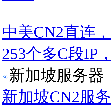
中美CN2直连
253个多C段IP
新加坡服务器
新加坡CN2服