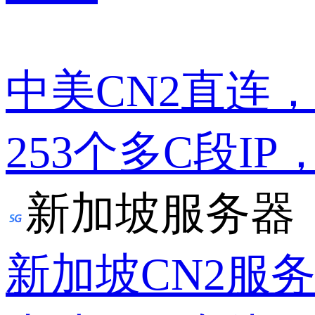
中美CN2直连
253个多C段IP
新加坡服务器
新加坡CN2服