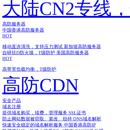
大陆CN2专线
高防服务器
中国香港高防服务器
HOT
移动直连清洗，支持压力测试
新加坡高防服务器
自研抗D防火墙，T级防护
美国高防服务器
HOT
高带宽负载均衡，T级防护
高防CDN
安全产品
域名注册
提供域名购买，续费，管理服务
SSL证书
防止网站数据被窃取、篡改、劫持
DNS域名解析
快速安全稳定的域名解析服务
中国香港高防IP