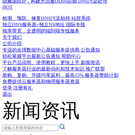
隐藏源站IP，构建大流量DDoS防御
DNS污染处理
HOT
检测、预防、修复DNS污染劫持
站群系统
独立DNS服务器+独立NS地址
国际专线
独享带宽，全透明的端到端专线服务
关于我们
公司介绍
专业的全球数据中心基础服务提供商
公告通知
轻松掌握平台最新公告通知
帮助中心
平台产品说明、使用教程，更快上手
新闻资讯
了解服务器行业的最新动向和技术知识
推广联盟
新购、复购、升级均享返利，最高15%
服务器赞助计划
免费提供云服务器和物理服务器资源
登录
注册有礼
退出
新闻资讯