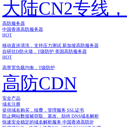
大陆CN2专线
高防服务器
中国香港高防服务器
HOT
移动直连清洗，支持压力测试
新加坡高防服务器
自研抗D防火墙，T级防护
美国高防服务器
HOT
高带宽负载均衡，T级防护
高防CDN
安全产品
域名注册
提供域名购买，续费，管理服务
SSL证书
防止网站数据被窃取、篡改、劫持
DNS域名解析
快速安全稳定的域名解析服务
中国香港高防IP