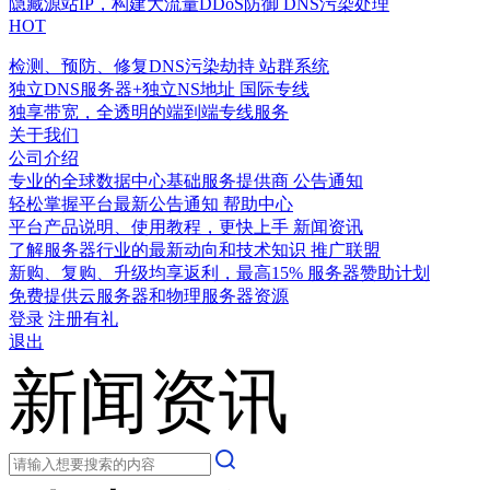
隐藏源站IP，构建大流量DDoS防御
DNS污染处理
HOT
检测、预防、修复DNS污染劫持
站群系统
独立DNS服务器+独立NS地址
国际专线
独享带宽，全透明的端到端专线服务
关于我们
公司介绍
专业的全球数据中心基础服务提供商
公告通知
轻松掌握平台最新公告通知
帮助中心
平台产品说明、使用教程，更快上手
新闻资讯
了解服务器行业的最新动向和技术知识
推广联盟
新购、复购、升级均享返利，最高15%
服务器赞助计划
免费提供云服务器和物理服务器资源
登录
注册有礼
退出
新闻资讯