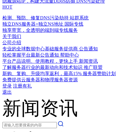
隐藏源站IP，构建大流量DDoS防御
DNS污染处理
HOT
检测、预防、修复DNS污染劫持
站群系统
独立DNS服务器+独立NS地址
国际专线
独享带宽，全透明的端到端专线服务
关于我们
公司介绍
专业的全球数据中心基础服务提供商
公告通知
轻松掌握平台最新公告通知
帮助中心
平台产品说明、使用教程，更快上手
新闻资讯
了解服务器行业的最新动向和技术知识
推广联盟
新购、复购、升级均享返利，最高15%
服务器赞助计划
免费提供云服务器和物理服务器资源
登录
注册有礼
退出
新闻资讯