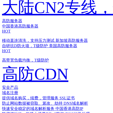
大陆CN2专线
高防服务器
中国香港高防服务器
HOT
移动直连清洗，支持压力测试
新加坡高防服务器
自研抗D防火墙，T级防护
美国高防服务器
HOT
高带宽负载均衡，T级防护
高防CDN
安全产品
域名注册
提供域名购买，续费，管理服务
SSL证书
防止网站数据被窃取、篡改、劫持
DNS域名解析
快速安全稳定的域名解析服务
中国香港高防IP