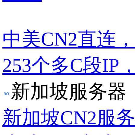
中美CN2直连
253个多C段IP
新加坡服务器
新加坡CN2服