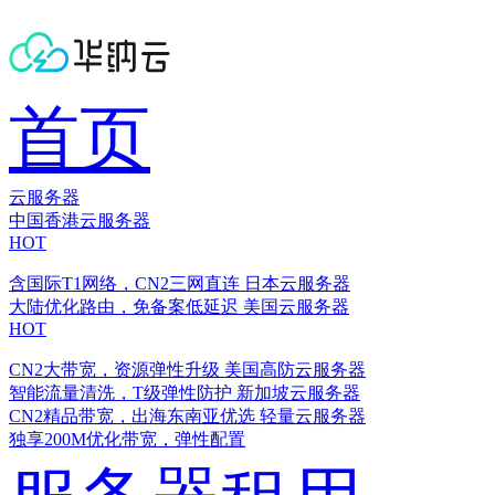
首页
云服务器
中国香港云服务器
HOT
含国际T1网络，CN2三网直连
日本云服务器
大陆优化路由，免备案低延迟
美国云服务器
HOT
CN2大带宽，资源弹性升级
美国高防云服务器
智能流量清洗，T级弹性防护
新加坡云服务器
CN2精品带宽，出海东南亚优选
轻量云服务器
独享200M优化带宽，弹性配置