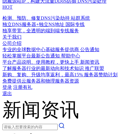
隐藏源站IP，构建大流量DDoS防御
DNS污染处理
HOT
检测、预防、修复DNS污染劫持
站群系统
独立DNS服务器+独立NS地址
国际专线
独享带宽，全透明的端到端专线服务
关于我们
公司介绍
专业的全球数据中心基础服务提供商
公告通知
轻松掌握平台最新公告通知
帮助中心
平台产品说明、使用教程，更快上手
新闻资讯
了解服务器行业的最新动向和技术知识
推广联盟
新购、复购、升级均享返利，最高15%
服务器赞助计划
免费提供云服务器和物理服务器资源
登录
注册有礼
退出
新闻资讯