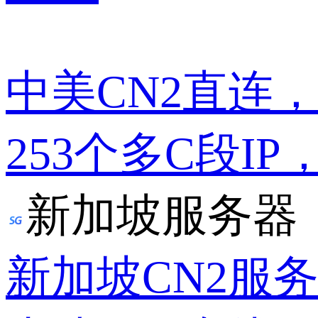
中美CN2直连
253个多C段IP
新加坡服务器
新加坡CN2服