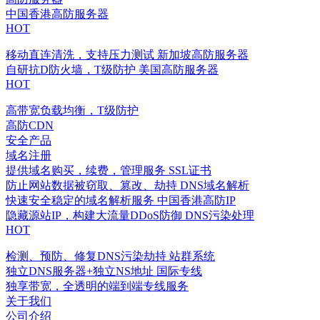
中国香港高防服务器
HOT
移动直连清洗，支持压力测试
新加坡高防服务器
自研抗D防火墙，T级防护
美国高防服务器
HOT
高带宽负载均衡，T级防护
高防CDN
安全产品
域名注册
提供域名购买，续费，管理服务
SSL证书
防止网站数据被窃取、篡改、劫持
DNS域名解析
快速安全稳定的域名解析服务
中国香港高防IP
隐藏源站IP，构建大流量DDoS防御
DNS污染处理
HOT
检测、预防、修复DNS污染劫持
站群系统
独立DNS服务器+独立NS地址
国际专线
独享带宽，全透明的端到端专线服务
关于我们
公司介绍