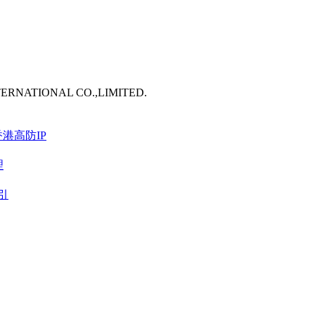
TERNATIONAL CO.,LIMITED.
港高防IP
理
引