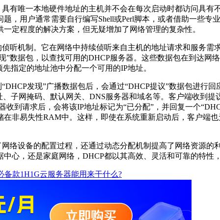
，具有唯一本地硬件地址的主机并不会在每次启动时都访问具有不
要自行编写Shell或Perl脚本，或者借助一些专业的工具，如Berke
够提供一定程度的解决方案，但无疑增加了网络管理的复杂性。
效的侦听机制。它在网络中持续侦听来自主机的地址请求和服务需
发现”数据包，以查找可用的DHCP服务器。这些数据包在到达网
预先指定的地址池中分配一个可用的IP地址。
“DHCP发现”广播数据包后，会通过“DHCP提议”数据包进行
地址、子网掩码、默认网关、DNS服务器和域名等。客户端收到提议
收到请求后，会将该IP地址标记为“已分配”，并回复一个“DH
在非易失性RAM中。这样，即使在系统重新启动后，客户端也
了网络设备的配置过程，还通过动态分配机制提高了网络资源的利
据中心，还是家庭网络，DHCP都以其高效、灵活和可靠的特性
必备款1H1G云服务器能用来干什么?