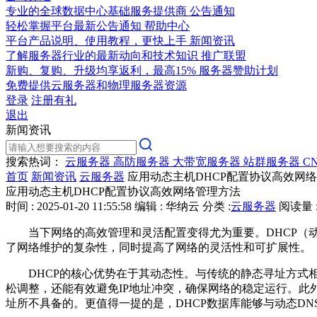
专业的全球数据中心基础服务提供商
公告通知
轻松掌握平台最新公告通知
帮助中心
平台产品说明、使用教程，更快上手
新闻资讯
了解服务器行业的最新动向和技术知识
推广联盟
新购、复购、升级均享返利，最高15%
服务器赞助计划
免费提供云服务器和物理服务器资源
登录
注册有礼
退出
新闻资讯
搜索热词：
云服务器
高防服务器
大带宽服务器
站群服务器
C
首页
新闻资讯
云服务器
应用动态主机DHCP配置协议高效网
应用动态主机DHCP配置协议高效网络管理方法
时间 : 2025-01-20 11:55:58
编辑 : 华纳云
分类 :
云服务器
阅读量 :
当下网络的高效管理和灵活配置变得尤为重要。DHCP（动
了网络维护的复杂性，同时提高了网络的灵活性和可扩展性。
DHCP的核心优势在于其动态性。与传统的静态寻址方式
松调整，还能有效避免IP地址冲突，确保网络的稳定运行。此
址所不具备的。更值得一提的是，DHCP数据库能够与动态D