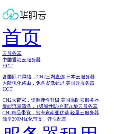
首页
云服务器
中国香港云服务器
HOT
含国际T1网络，CN2三网直连
日本云服务器
大陆优化路由，免备案低延迟
美国云服务器
HOT
CN2大带宽，资源弹性升级
美国高防云服务器
智能流量清洗，T级弹性防护
新加坡云服务器
CN2精品带宽，出海东南亚优选
轻量云服务器
独享200M优化带宽，弹性配置