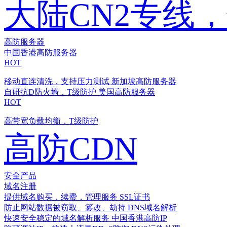
大陆CN2专线
高防服务器
中国香港高防服务器
HOT
移动直连清洗，支持压力测试
新加坡高防服务器
自研抗D防火墙，T级防护
美国高防服务器
HOT
高带宽负载均衡，T级防护
高防CDN
安全产品
域名注册
提供域名购买，续费，管理服务
SSL证书
防止网站数据被窃取、篡改、劫持
DNS域名解析
快速安全稳定的域名解析服务
中国香港高防IP