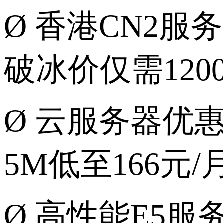
Ø
香港
CN2服
破冰价仅需12
Ø
云服务器优
5M低至166元/
Ø
高性能
E5服