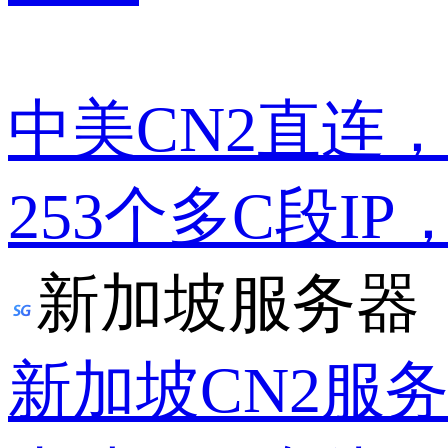
中美CN2直连
253个多C段IP
新加坡服务器
新加坡CN2服