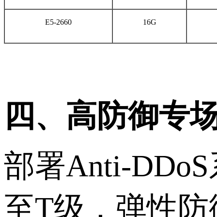
E5-2660
16G
四、
高防御专
部署
Anti-DDo
至T级，
弹性防