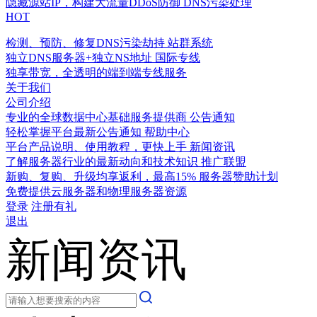
隐藏源站IP，构建大流量DDoS防御
DNS污染处理
HOT
检测、预防、修复DNS污染劫持
站群系统
独立DNS服务器+独立NS地址
国际专线
独享带宽，全透明的端到端专线服务
关于我们
公司介绍
专业的全球数据中心基础服务提供商
公告通知
轻松掌握平台最新公告通知
帮助中心
平台产品说明、使用教程，更快上手
新闻资讯
了解服务器行业的最新动向和技术知识
推广联盟
新购、复购、升级均享返利，最高15%
服务器赞助计划
免费提供云服务器和物理服务器资源
登录
注册有礼
退出
新闻资讯