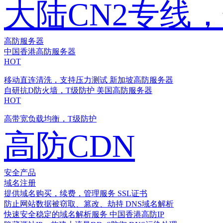
大陆CN2专线
高防服务器
中国香港高防服务器
HOT
移动直连清洗，支持压力测试
新加坡高防服务器
自研抗D防火墙，T级防护
美国高防服务器
HOT
高带宽负载均衡，T级防护
高防CDN
安全产品
域名注册
提供域名购买，续费，管理服务
SSL证书
防止网站数据被窃取、篡改、劫持
DNS域名解析
快速安全稳定的域名解析服务
中国香港高防IP