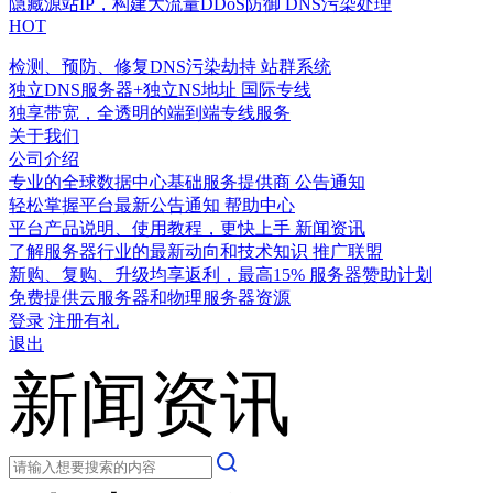
隐藏源站IP，构建大流量DDoS防御
DNS污染处理
HOT
检测、预防、修复DNS污染劫持
站群系统
独立DNS服务器+独立NS地址
国际专线
独享带宽，全透明的端到端专线服务
关于我们
公司介绍
专业的全球数据中心基础服务提供商
公告通知
轻松掌握平台最新公告通知
帮助中心
平台产品说明、使用教程，更快上手
新闻资讯
了解服务器行业的最新动向和技术知识
推广联盟
新购、复购、升级均享返利，最高15%
服务器赞助计划
免费提供云服务器和物理服务器资源
登录
注册有礼
退出
新闻资讯