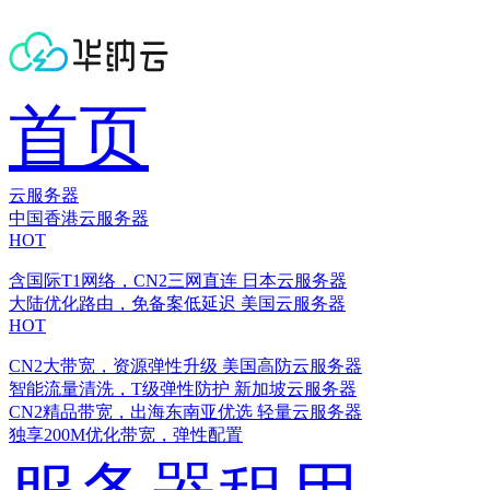
首页
云服务器
中国香港云服务器
HOT
含国际T1网络，CN2三网直连
日本云服务器
大陆优化路由，免备案低延迟
美国云服务器
HOT
CN2大带宽，资源弹性升级
美国高防云服务器
智能流量清洗，T级弹性防护
新加坡云服务器
CN2精品带宽，出海东南亚优选
轻量云服务器
独享200M优化带宽，弹性配置