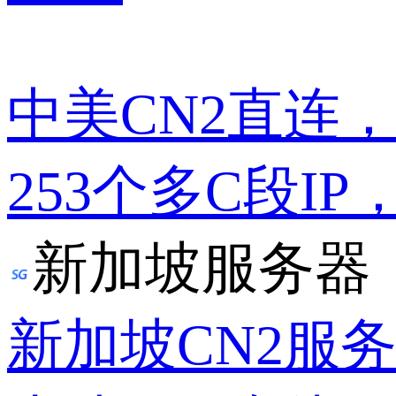
中美CN2直连
253个多C段IP
新加坡服务器
新加坡CN2服