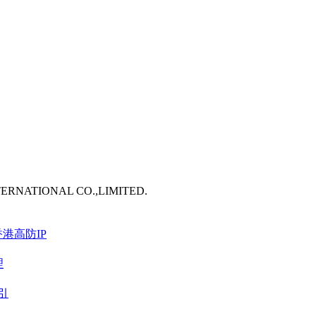
TERNATIONAL CO.,LIMITED.
港高防IP
理
引