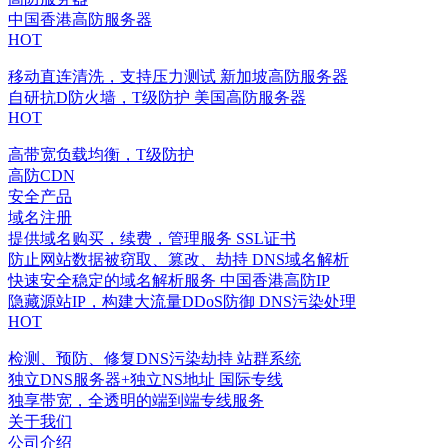
中国香港高防服务器
HOT
移动直连清洗，支持压力测试
新加坡高防服务器
自研抗D防火墙，T级防护
美国高防服务器
HOT
高带宽负载均衡，T级防护
高防CDN
安全产品
域名注册
提供域名购买，续费，管理服务
SSL证书
防止网站数据被窃取、篡改、劫持
DNS域名解析
快速安全稳定的域名解析服务
中国香港高防IP
隐藏源站IP，构建大流量DDoS防御
DNS污染处理
HOT
检测、预防、修复DNS污染劫持
站群系统
独立DNS服务器+独立NS地址
国际专线
独享带宽，全透明的端到端专线服务
关于我们
公司介绍