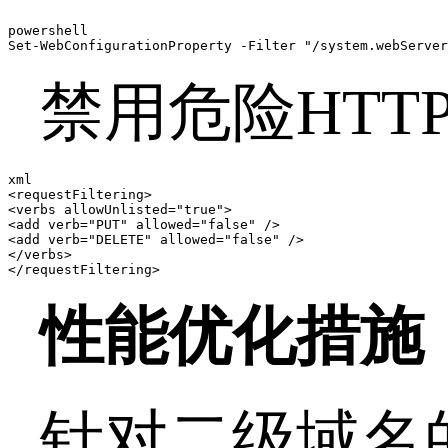
powershell

Set-WebConfigurationProperty -Filter "/system.webServer
禁用危险
HTT
xml

<requestFiltering>

<verbs allowUnlisted="true">

<add verb="PUT" allowed="false" />

<add verb="DELETE" allowed="false" />

</verbs>

</requestFiltering>
性能优化措施
针对二级域名