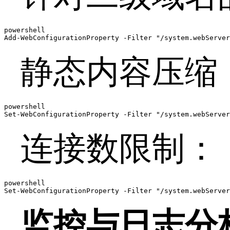
powershell

Add-WebConfigurationProperty -Filter "/system.webServer
静态内容压缩
powershell

Set-WebConfigurationProperty -Filter "/system.webServer
连接数限制：
powershell

Set-WebConfigurationProperty -Filter "/system.webServer
监控与日志分