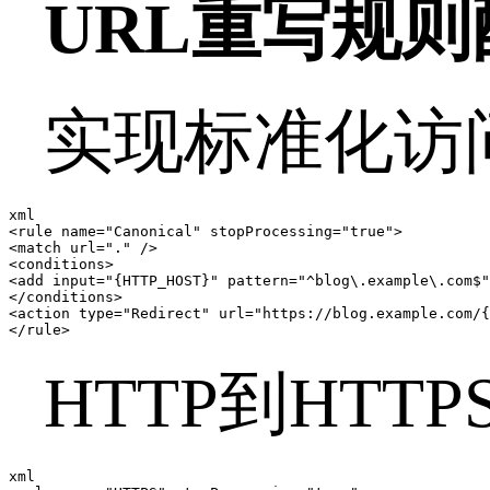
URL
重写规则
实现标准化访
xml

<rule name="Canonical" stopProcessing="true">

<match url="." />

<conditions>

<add input="{HTTP_HOST}" pattern="^blog\.example\.com$"
</conditions>

<action type="Redirect" url="https://blog.example.com/{
</rule>
HTTP
到
HTTP
xml
