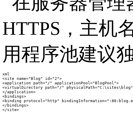
在服务器管理
HTTPS
，主机
用程序池建议
xml

<site name="Blog" id="2">

<application path="/" applicationPool="BlogPool">

<virtualDirectory path="/" physicalPath="C:\sites\blog"
</application>

<bindings>

<binding protocol="http" bindingInformation=":80:blog.e
</bindings>
