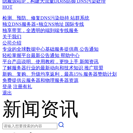
隐藏源站IP，构建大流量DDoS防御
DNS污染处理
HOT
检测、预防、修复DNS污染劫持
站群系统
独立DNS服务器+独立NS地址
国际专线
独享带宽，全透明的端到端专线服务
关于我们
公司介绍
专业的全球数据中心基础服务提供商
公告通知
轻松掌握平台最新公告通知
帮助中心
平台产品说明、使用教程，更快上手
新闻资讯
了解服务器行业的最新动向和技术知识
推广联盟
新购、复购、升级均享返利，最高15%
服务器赞助计划
免费提供云服务器和物理服务器资源
登录
注册有礼
退出
新闻资讯