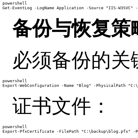
powershell

Get-EventLog -LogName Application -Source "IIS-W3SVC" -
备份与恢复策
必须备份的关
powershell

Export-WebConfiguration -Name "Blog" -PhysicalPath "C:\
证书文件：
powershell

Export-PfxCertificate -FilePath "C:\backup\blog.pfx" -P