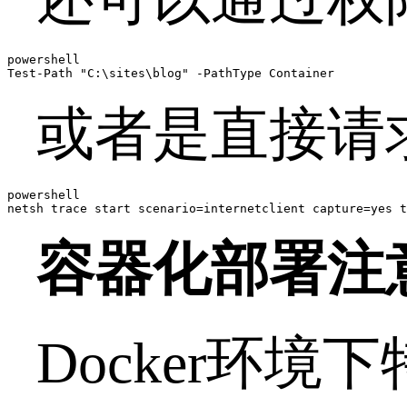
powershell

Test-Path "C:\sites\blog" -PathType Container
或者是直接请
powershell

netsh trace start scenario=internetclient capture=yes t
容器化部署注
Docker
环境下