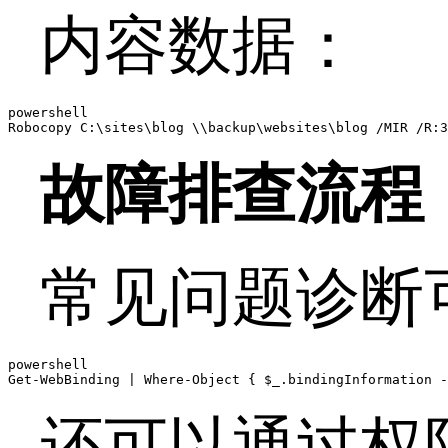
内容数据：
powershell

Robocopy C:\sites\blog \\backup\websites\blog /MIR /R:3
故障排查流程
常见问题诊断
powershell

Get-WebBinding | Where-Object { $_.bindingInformation -
还可以通过权