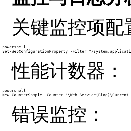
关键监控项配
powershell

Set-WebConfigurationProperty -Filter "/system.applicati
性能计数器：
powershell

New-CounterSample -Counter "\Web Service(Blog)\Current 
错误监控：