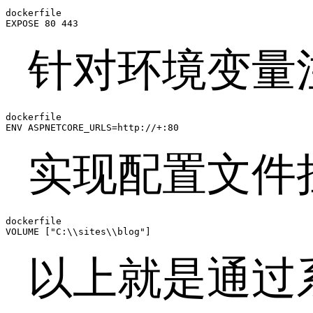
dockerfile

EXPOSE 80 443
针对环境变量
dockerfile

ENV ASPNETCORE_URLS=http://+:80
实现配置文件
dockerfile

VOLUME ["C:\\sites\\blog"]
以上就是通过