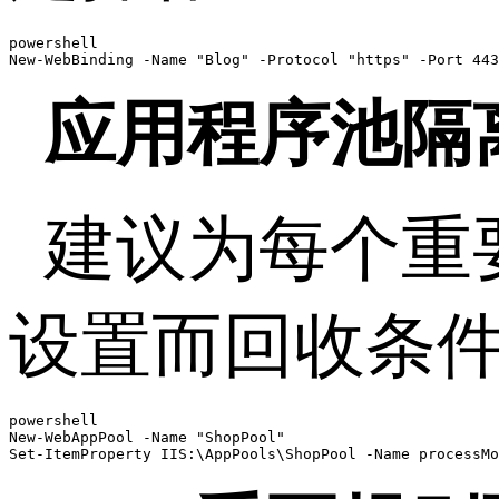
powershell

New-WebBinding -Name "Blog" -Protocol "https" -Port 44
应用程序池隔
建议为每个重
设置而回收条
powershell

New-WebAppPool -Name "ShopPool"

Set-ItemProperty IIS:\AppPools\ShopPool -Name processMo