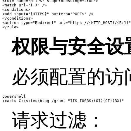
<rule name="HTTPS" stopProcessing="true">

<match url="(.)" />

<conditions>

<add input="{HTTPS}" pattern="^OFF$" />

</conditions>

<action type="Redirect" url="https://{HTTP_HOST}/{R:1}"
</rule>
权限与安全设
必须配置的访
powershell

icacls C:\sites\blog /grant "IIS_IUSRS:(OI)(CI)(RX)"
请求过滤：