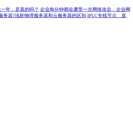
元一年，是真的吗？
企业每分钟都会遭受一次网络攻击，企业网
服务器?浅析物理服务器和云服务器的区别
IPLC专线节点、直