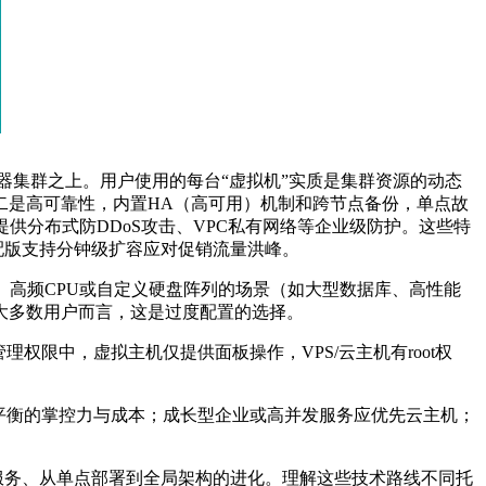
器集群之上。用户使用的每台“虚拟机”实质是集群资源的动态
二是高可靠性，内置
HA
（高可用）机制和跨节点备份，单点故
提供分布式防
DDoS
攻击、
VPC
私有网络等企业级防护。这些特
配版支持分钟级扩容应对促销流量洪峰。
、高频
CPU
或自定义硬盘阵列的场景（如大型数据库、高性能
大多数用户而言，这是过度配置的选择。
管理权限中，虚拟主机仅提供面板操作，
VPS/
云主机有
root
权
平衡的掌控力与成本；成长型企业或高并发服务应优先云主机；
的服务、从单点部署到全局架构的进化。理解这些技术路线不同托