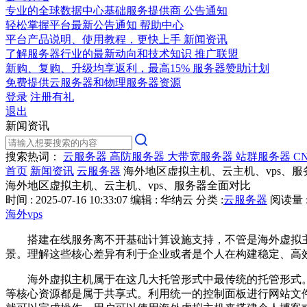
专业的全球数据中心基础服务提供商
公告通知
轻松掌握平台最新公告通知
帮助中心
平台产品说明、使用教程，更快上手
新闻资讯
了解服务器行业的最新动向和技术知识
推广联盟
新购、复购、升级均享返利，最高15%
服务器赞助计划
免费提供云服务器和物理服务器资源
登录
注册有礼
退出
新闻资讯
搜索热词：
云服务器
高防服务器
大带宽服务器
站群服务器
C
首页
新闻资讯
云服务器
海外地区虚拟主机、云主机、vps、
海外地区虚拟主机、云主机、vps、服务器全面对比
时间 : 2025-07-16 10:33:07
编辑 : 华纳云
分类 :
云服务器
阅读量 :
海外vps
搭建在线服务离不开基础计算设施支持，不管是海外虚拟
景。理解这些核心差异有利于企业或者是个人在构建稳定、高
海外虚拟主机属于在这几大托管形式中最传统的托管形式
等核心资源都是属于共享式。利用统一的控制面板进行网站文