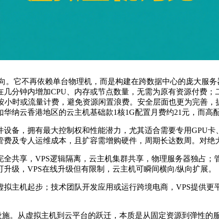
向。它不再依赖单台物理机，而是构建在跨数据中心的庞大服务
在几分钟内增加
CPU
、内存或节点数量，无需为原有资源付费；
按小时或流量计费，避免资源闲置浪费。安全层面也更为完善，
如华纳云香港地区的云主机基础款
1
核
1G
配置月费约
21
元，而高
件设备，拥有最大控制权和性能潜力，尤其适合需要专用
GPU
卡
管费及专人运维成本，且扩容需增购硬件，周期长达数周。对绝
完全共享，
VPS
逻辑隔离，云主机集群共享，物理服务器独占；
可升级，
VPS
在线升级但有限制，云主机可瞬间横向
/
纵向扩展。
虚拟主机起步；技术团队开发应用或运行跨境电商，
VPS
提供更
础设施。从虚拟主机到云平台的跃迁，本质是从固定资源到弹性