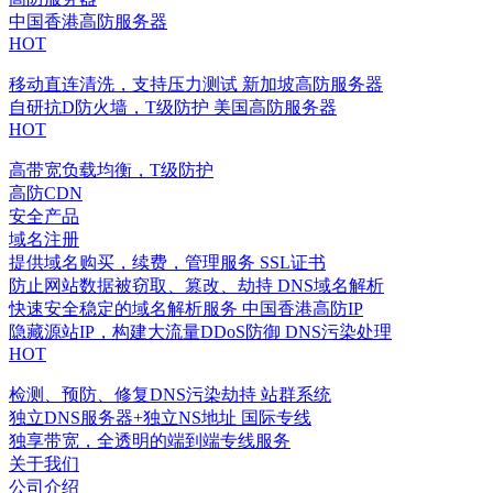
中国香港高防服务器
HOT
移动直连清洗，支持压力测试
新加坡高防服务器
自研抗D防火墙，T级防护
美国高防服务器
HOT
高带宽负载均衡，T级防护
高防CDN
安全产品
域名注册
提供域名购买，续费，管理服务
SSL证书
防止网站数据被窃取、篡改、劫持
DNS域名解析
快速安全稳定的域名解析服务
中国香港高防IP
隐藏源站IP，构建大流量DDoS防御
DNS污染处理
HOT
检测、预防、修复DNS污染劫持
站群系统
独立DNS服务器+独立NS地址
国际专线
独享带宽，全透明的端到端专线服务
关于我们
公司介绍