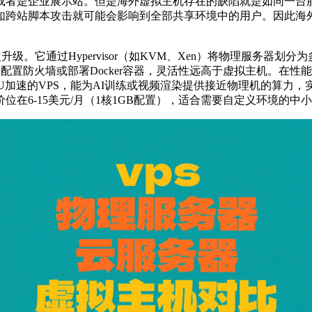
或者是企业展示站。但是海外虚拟主机存在的缺陷就是如同一台
如跨站脚本攻击就可能会影响到全部共享环境中的用户。因此海
次升级。它通过
Hypervisor
（如
KVM
、
Xen
）将物理服务器划分为
、配置防火墙或部署
Docker
容器，灵活性远高于虚拟主机。在性能
U
加速的
VPS
，能为
AI
训练或视频渲染提供接近物理机的算力，
价位在
6-15
美元
/
月（
1
核
1GB
配置），适合需要自定义环境的中小