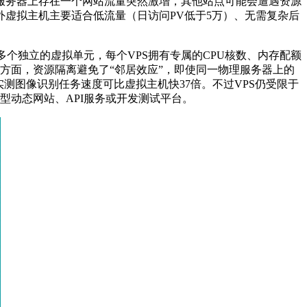
服务器上存在一个网站流量突然激增，其他站点可能会遭遇资源
外虚拟主机主要适合低流量（日访问
PV
低于
5
万）、无需复杂后
多个独立的虚拟单元，每个
VPS
拥有专属的
CPU
核数、内存配额
方面，资源隔离避免了“邻居效应”，即使同一物理服务器上的
实测图像识别任务速度可比虚拟主机快
37
倍。不过
VPS
仍受限于
型动态网站、
API
服务或开发测试平台。