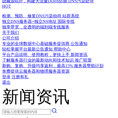
隐藏源站IP，构建大流量DDoS防御
DNS污染处理
HOT
检测、预防、修复DNS污染劫持
站群系统
独立DNS服务器+独立NS地址
国际专线
独享带宽，全透明的端到端专线服务
关于我们
公司介绍
专业的全球数据中心基础服务提供商
公告通知
轻松掌握平台最新公告通知
帮助中心
平台产品说明、使用教程，更快上手
新闻资讯
了解服务器行业的最新动向和技术知识
推广联盟
新购、复购、升级均享返利，最高15%
服务器赞助计划
免费提供云服务器和物理服务器资源
登录
注册有礼
退出
新闻资讯