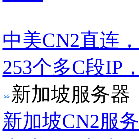
中美CN2直连
253个多C段IP
新加坡服务器
新加坡CN2服