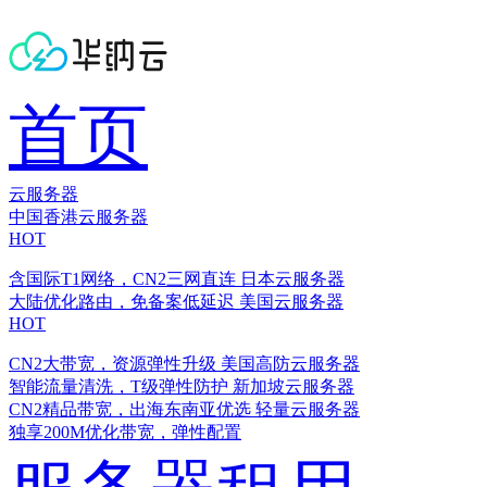
首页
云服务器
中国香港云服务器
HOT
含国际T1网络，CN2三网直连
日本云服务器
大陆优化路由，免备案低延迟
美国云服务器
HOT
CN2大带宽，资源弹性升级
美国高防云服务器
智能流量清洗，T级弹性防护
新加坡云服务器
CN2精品带宽，出海东南亚优选
轻量云服务器
独享200M优化带宽，弹性配置