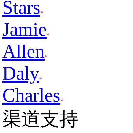
Stars
Jamie
Allen
Daly
Charles
渠道支持