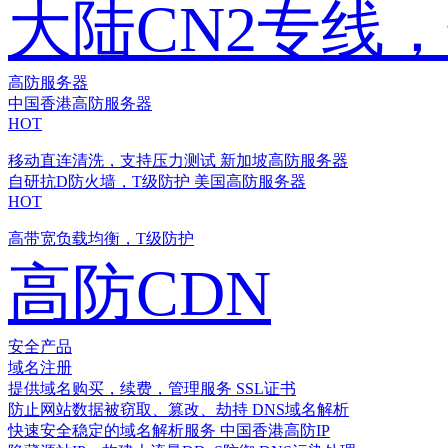
大陆CN2专线
高防服务器
中国香港高防服务器
HOT
移动直连清洗，支持压力测试
新加坡高防服务器
自研抗D防火墙，T级防护
美国高防服务器
HOT
高带宽负载均衡，T级防护
高防CDN
安全产品
域名注册
提供域名购买，续费，管理服务
SSL证书
防止网站数据被窃取、篡改、劫持
DNS域名解析
快速安全稳定的域名解析服务
中国香港高防IP