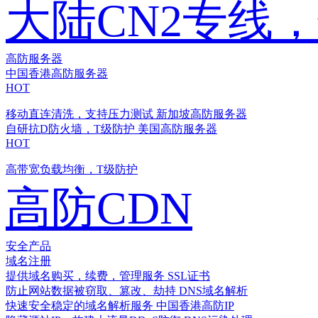
大陆CN2专线
高防服务器
中国香港高防服务器
HOT
移动直连清洗，支持压力测试
新加坡高防服务器
自研抗D防火墙，T级防护
美国高防服务器
HOT
高带宽负载均衡，T级防护
高防CDN
安全产品
域名注册
提供域名购买，续费，管理服务
SSL证书
防止网站数据被窃取、篡改、劫持
DNS域名解析
快速安全稳定的域名解析服务
中国香港高防IP