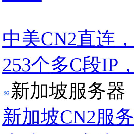
中美CN2直连
253个多C段IP
新加坡服务器
新加坡CN2服