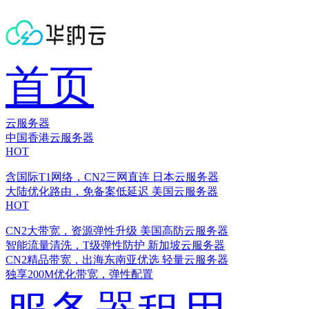
首页
云服务器
中国香港云服务器
HOT
含国际T1网络，CN2三网直连
日本云服务器
大陆优化路由，免备案低延迟
美国云服务器
HOT
CN2大带宽，资源弹性升级
美国高防云服务器
智能流量清洗，T级弹性防护
新加坡云服务器
CN2精品带宽，出海东南亚优选
轻量云服务器
独享200M优化带宽，弹性配置