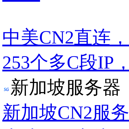
中美CN2直连
253个多C段IP
新加坡服务器
新加坡CN2服