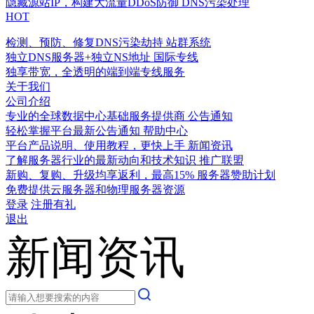
隐藏源站IP，构建大流量DDoS防御
DNS污染处理
HOT
检测、预防、修复DNS污染劫持
站群系统
独立DNS服务器+独立NS地址
国际专线
独享带宽，全透明的端到端专线服务
关于我们
公司介绍
专业的全球数据中心基础服务提供商
公告通知
轻松掌握平台最新公告通知
帮助中心
平台产品说明、使用教程，更快上手
新闻资讯
了解服务器行业的最新动向和技术知识
推广联盟
新购、复购、升级均享返利，最高15%
服务器赞助计划
免费提供云服务器和物理服务器资源
登录
注册有礼
退出
新闻资讯