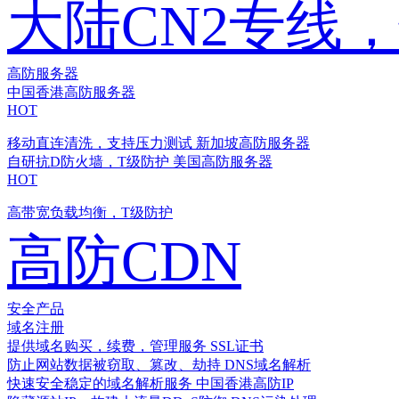
大陆CN2专线
高防服务器
中国香港高防服务器
HOT
移动直连清洗，支持压力测试
新加坡高防服务器
自研抗D防火墙，T级防护
美国高防服务器
HOT
高带宽负载均衡，T级防护
高防CDN
安全产品
域名注册
提供域名购买，续费，管理服务
SSL证书
防止网站数据被窃取、篡改、劫持
DNS域名解析
快速安全稳定的域名解析服务
中国香港高防IP