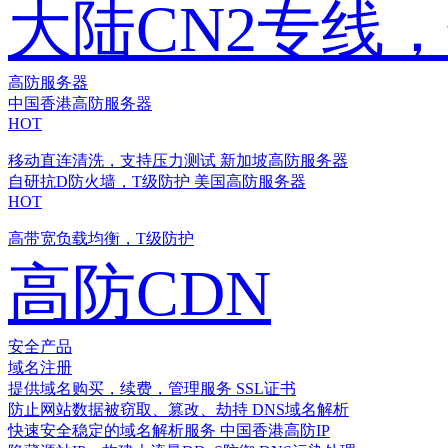
大陆CN2专线
高防服务器
中国香港高防服务器
HOT
移动直连清洗，支持压力测试
新加坡高防服务器
自研抗D防火墙，T级防护
美国高防服务器
HOT
高带宽负载均衡，T级防护
高防CDN
安全产品
域名注册
提供域名购买，续费，管理服务
SSL证书
防止网站数据被窃取、篡改、劫持
DNS域名解析
快速安全稳定的域名解析服务
中国香港高防IP