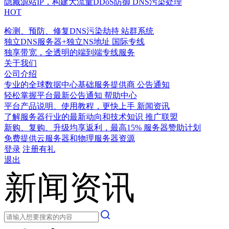
隐藏源站IP，构建大流量DDoS防御
DNS污染处理
HOT
检测、预防、修复DNS污染劫持
站群系统
独立DNS服务器+独立NS地址
国际专线
独享带宽，全透明的端到端专线服务
关于我们
公司介绍
专业的全球数据中心基础服务提供商
公告通知
轻松掌握平台最新公告通知
帮助中心
平台产品说明、使用教程，更快上手
新闻资讯
了解服务器行业的最新动向和技术知识
推广联盟
新购、复购、升级均享返利，最高15%
服务器赞助计划
免费提供云服务器和物理服务器资源
登录
注册有礼
退出
新闻资讯