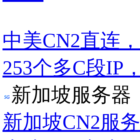
中美CN2直连
253个多C段IP
新加坡服务器
新加坡CN2服