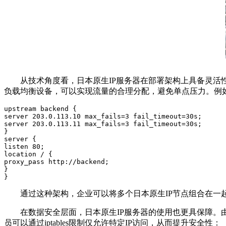
从技术角度看，日本原生
IP
服务器在部署架构上具备灵活
负载均衡设备，可以实现流量的合理分配，避免单点压力。例
upstream backend {

server 203.0.113.10 max_fails=3 fail_timeout=30s;

server 203.0.113.11 max_fails=3 fail_timeout=30s;

}

server {

listen 80;

location / {

proxy_pass http://backend;

}

}
通过这种架构，企业可以将多个日本原生
IP
节点组合在一
在数据安全层面，日本原生
IP
服务器的使用也更具保障。
员可以通过
iptables
限制仅允许特定
IP
访问，从而提升安全性：