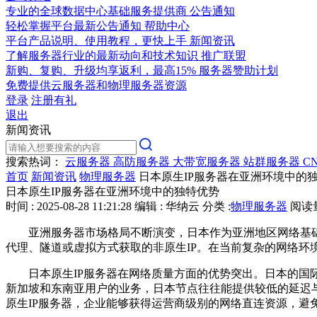
专业的全球数据中心基础服务提供商
公告通知
轻松掌握平台最新公告通知
帮助中心
平台产品说明、使用教程，更快上手
新闻资讯
了解服务器行业的最新动向和技术知识
推广联盟
新购、复购、升级均享返利，最高15%
服务器赞助计划
免费提供云服务器和物理服务器资源
登录
注册有礼
退出
新闻资讯
搜索热词：
云服务器
高防服务器
大带宽服务器
站群服务器
C
首页
新闻资讯
物理服务器
日本原生IP服务器在亚洲环境中的
日本原生IP服务器在亚洲环境中的独特优势
时间 : 2025-08-28 11:21:28
编辑 : 华纳云
分类 :
物理服务器
阅读量 
亚洲服务器市场格局不断演变，日本作为亚洲地区网络基
代理、隧道或虚拟方式获取的非原生
IP
。在当前复杂的网络环
日本原生
IP
服务器在网络质量方面的优势突出。日本的国
新加坡和东南亚用户的业务，日本节点往往能提供较低的延迟
原生
IP
服务器，企业能够获得运营商级别的网络直连资源，避