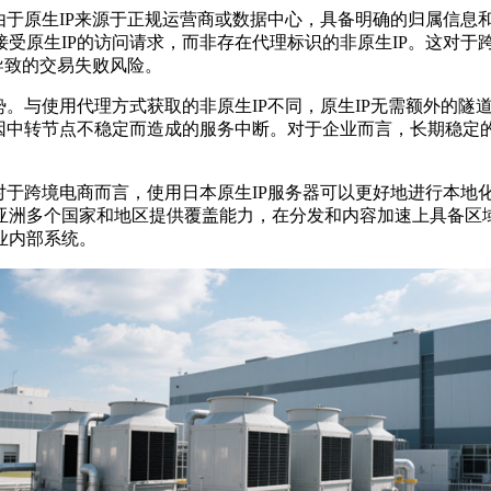
由于原生
IP
来源于正规运营商或数据中心，具备明确的归属信息
接受原生
IP
的访问请求，而非存在代理标识的非原生
IP
。这对于
导致的交易失败风险。
势。与使用代理方式获取的非原生
IP
不同，原生
IP
无需额外的隧
因中转节点不稳定而造成的服务中断。对于企业而言，长期稳定
对于跨境电商而言，使用日本原生
IP
服务器可以更好地进行本地
亚洲多个国家和地区提供覆盖能力，在分发和内容加速上具备区
业内部系统。