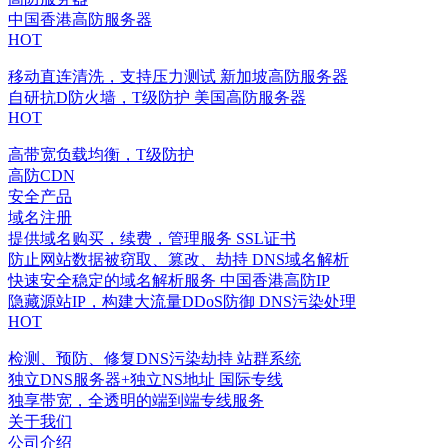
中国香港高防服务器
HOT
移动直连清洗，支持压力测试
新加坡高防服务器
自研抗D防火墙，T级防护
美国高防服务器
HOT
高带宽负载均衡，T级防护
高防CDN
安全产品
域名注册
提供域名购买，续费，管理服务
SSL证书
防止网站数据被窃取、篡改、劫持
DNS域名解析
快速安全稳定的域名解析服务
中国香港高防IP
隐藏源站IP，构建大流量DDoS防御
DNS污染处理
HOT
检测、预防、修复DNS污染劫持
站群系统
独立DNS服务器+独立NS地址
国际专线
独享带宽，全透明的端到端专线服务
关于我们
公司介绍