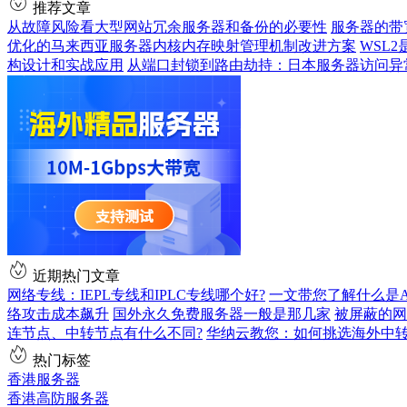
推荐文章
从故障风险看大型网站冗余服务器和备份的必要性
服务器的带
优化的马来西亚服务器内核内存映射管理机制改进方案
WSL
构设计和实战应用
从端口封锁到路由劫持：日本服务器访问异
近期热门文章
网络专线：IEPL专线和IPLC专线哪个好?
一文带您了解什么是AS9
络攻击成本飙升
国外永久免费服务器一般是那几家
被屏蔽的网
连节点、中转节点有什么不同?
华纳云教您：如何挑选海外中
热门标签
香港服务器
香港高防服务器