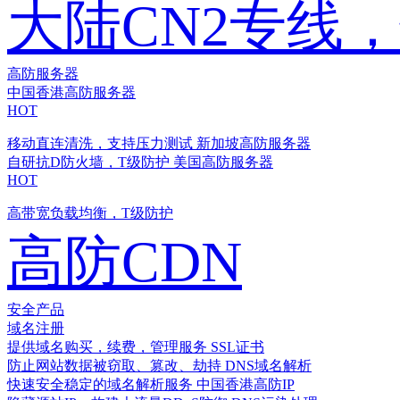
大陆CN2专线
高防服务器
中国香港高防服务器
HOT
移动直连清洗，支持压力测试
新加坡高防服务器
自研抗D防火墙，T级防护
美国高防服务器
HOT
高带宽负载均衡，T级防护
高防CDN
安全产品
域名注册
提供域名购买，续费，管理服务
SSL证书
防止网站数据被窃取、篡改、劫持
DNS域名解析
快速安全稳定的域名解析服务
中国香港高防IP