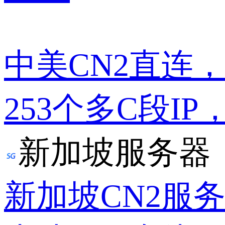
中美CN2直连
253个多C段IP
新加坡服务器
新加坡CN2服