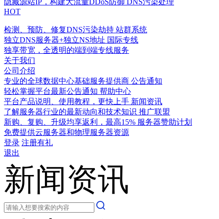
隐藏源站IP，构建大流量DDoS防御
DNS污染处理
HOT
检测、预防、修复DNS污染劫持
站群系统
独立DNS服务器+独立NS地址
国际专线
独享带宽，全透明的端到端专线服务
关于我们
公司介绍
专业的全球数据中心基础服务提供商
公告通知
轻松掌握平台最新公告通知
帮助中心
平台产品说明、使用教程，更快上手
新闻资讯
了解服务器行业的最新动向和技术知识
推广联盟
新购、复购、升级均享返利，最高15%
服务器赞助计划
免费提供云服务器和物理服务器资源
登录
注册有礼
退出
新闻资讯