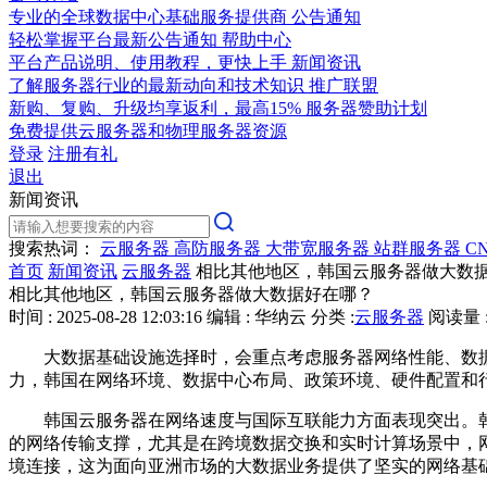
专业的全球数据中心基础服务提供商
公告通知
轻松掌握平台最新公告通知
帮助中心
平台产品说明、使用教程，更快上手
新闻资讯
了解服务器行业的最新动向和技术知识
推广联盟
新购、复购、升级均享返利，最高15%
服务器赞助计划
免费提供云服务器和物理服务器资源
登录
注册有礼
退出
新闻资讯
搜索热词：
云服务器
高防服务器
大带宽服务器
站群服务器
C
首页
新闻资讯
云服务器
相比其他地区，韩国云服务器做大数
相比其他地区，韩国云服务器做大数据好在哪？
时间 : 2025-08-28 12:03:16
编辑 : 华纳云
分类 :
云服务器
阅读量 :
大数据基础设施选择时，会重点考虑服务器网络性能、数
力，韩国在网络环境、数据中心布局、政策环境、硬件配置和
韩国云服务器在网络速度与国际互联能力方面表现突出。
的网络传输支撑，尤其是在跨境数据交换和实时计算场景中，
境连接，这为面向亚洲市场的大数据业务提供了坚实的网络基