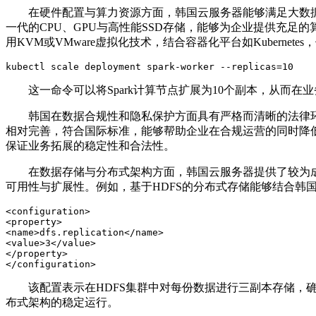
在硬件配置与算力资源方面，韩国云服务器能够满足大数
一代的
CPU
、
GPU
与高性能
SSD
存储，能够为企业提供充足的
用
KVM
或
VMware
虚拟化技术，结合容器化平台如
Kubernetes
，
kubectl scale deployment spark-worker --replicas=10
这一命令可以将
Spark
计算节点扩展为
10
个副本，从而在业
韩国在数据合规性和隐私保护方面具有严格而清晰的法律
相对完善，符合国际标准，能够帮助企业在合规运营的同时降
保证业务拓展的稳定性和合法性。
在数据存储与分布式架构方面，韩国云服务器提供了较为
可用性与扩展性。例如，基于
HDFS
的分布式存储能够结合韩
<configuration>

<property>

<name>dfs.replication</name>

<value>3</value>

</property>

</configuration>
该配置表示在
HDFS
集群中对每份数据进行三副本存储，
布式架构的稳定运行。