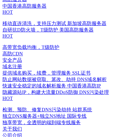
中国香港高防服务器
HOT
移动直连清洗，支持压力测试
新加坡高防服务器
自研抗D防火墙，T级防护
美国高防服务器
HOT
高带宽负载均衡，T级防护
高防CDN
安全产品
域名注册
提供域名购买，续费，管理服务
SSL证书
防止网站数据被窃取、篡改、劫持
DNS域名解析
快速安全稳定的域名解析服务
中国香港高防IP
隐藏源站IP，构建大流量DDoS防御
DNS污染处理
HOT
检测、预防、修复DNS污染劫持
站群系统
独立DNS服务器+独立NS地址
国际专线
独享带宽，全透明的端到端专线服务
关于我们
公司介绍