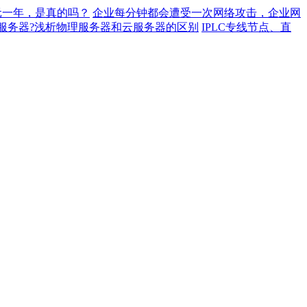
元一年，是真的吗？
企业每分钟都会遭受一次网络攻击，企业网
服务器?浅析物理服务器和云服务器的区别
IPLC专线节点、直