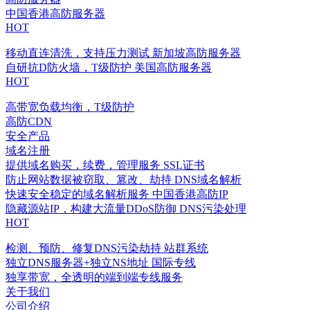
中国香港高防服务器
HOT
移动直连清洗，支持压力测试
新加坡高防服务器
自研抗D防火墙，T级防护
美国高防服务器
HOT
高带宽负载均衡，T级防护
高防CDN
安全产品
域名注册
提供域名购买，续费，管理服务
SSL证书
防止网站数据被窃取、篡改、劫持
DNS域名解析
快速安全稳定的域名解析服务
中国香港高防IP
隐藏源站IP，构建大流量DDoS防御
DNS污染处理
HOT
检测、预防、修复DNS污染劫持
站群系统
独立DNS服务器+独立NS地址
国际专线
独享带宽，全透明的端到端专线服务
关于我们
公司介绍