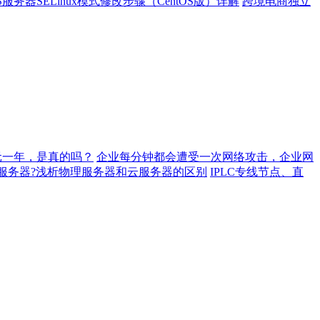
S服务器SELinux模式修改步骤（CentOS版）详解
跨境电商独立
元一年，是真的吗？
企业每分钟都会遭受一次网络攻击，企业网
服务器?浅析物理服务器和云服务器的区别
IPLC专线节点、直