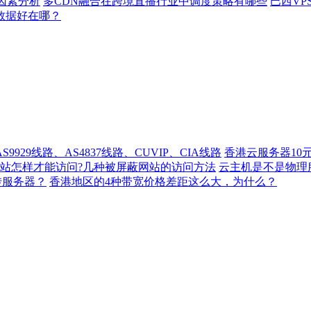
因素分析
多CDN融合在跨境直播行业中调度策略有哪些
巴西VP
数据好在哪？
929线路、AS4837线路、CUVIP、CIA线路
香港云服务器10
站怎样才能访问?几种被屏蔽网站的访问方法
云主机是不是物理
转服务器？
香港地区的4种带宽价格差距这么大，为什么？