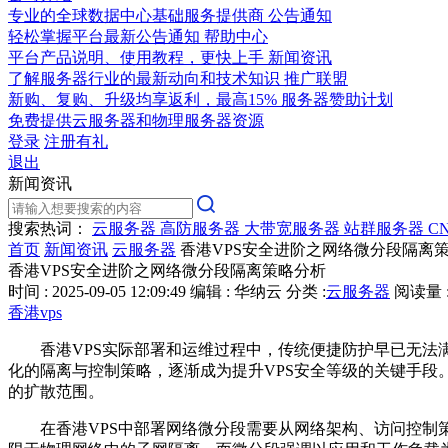
专业的全球数据中心基础服务提供商
公告通知
轻松掌握平台最新公告通知
帮助中心
平台产品说明、使用教程，更快上手
新闻资讯
了解服务器行业的最新动向和技术知识
推广联盟
新购、复购、升级均享返利，最高15%
服务器赞助计划
免费提供云服务器和物理服务器资源
登录
注册有礼
退出
新闻资讯
搜索热词：
云服务器
高防服务器
大带宽服务器
站群服务器
C
首页
新闻资讯
云服务器
香港VPS安全进阶之网络微分段隔离
香港VPS安全进阶之网络微分段隔离策略分析
时间 : 2025-09-05 12:09:49
编辑 : 华纳云
分类 :
云服务器
阅读量 :
香港vps
香港
VPS
实际部署和运维过程中，传统便捷防护早已无法
化的隔离与控制策略，逐渐成为提升
VPS
安全等级的关键手段
的扩散范围。
在香港
VPS
中部署网络微分段需要从网络架构、访问控制