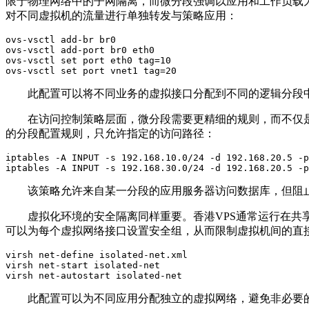
限于物理网络中的子网隔离，而微分段强调以应用和工作负载
对不同虚拟机的流量进行单独转发与策略应用：
ovs-vsctl add-br br0

ovs-vsctl add-port br0 eth0

ovs-vsctl set port eth0 tag=10

ovs-vsctl set port vnet1 tag=20
此配置可以将不同业务的虚拟接口分配到不同的逻辑分段
在访问控制策略层面，微分段需要更精细的规则，而不仅
的分段配置规则，只允许指定的访问路径：
iptables -A INPUT -s 192.168.10.0/24 -d 192.168.20.5 -p
iptables -A INPUT -s 192.168.30.0/24 -d 192.168.20.5 -p
该策略允许来自某一分段的应用服务器访问数据库，但阻
虚拟化环境的安全隔离同样重要。香港
VPS
通常运行在共
可以为每个虚拟网络接口设置安全组，从而限制虚拟机间的直
virsh net-define isolated-net.xml

virsh net-start isolated-net

virsh net-autostart isolated-net
此配置可以为不同应用分配独立的虚拟网络，避免非必要