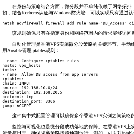
在身份与策略结合方面，微分段并不单纯依赖于网络拓扑
如，结合
Kerberos
认证与
Windows
防火墙，可以实现只有通过认
netsh advfirewall firewall add rule name="DB_Access" di
该规则确保只有在指定身份和网络范围内的请求能够访问
自动化管理是香港
VPS
实施微分段策略的关键环节。手动
用
Ansible
管理
iptables
规则：
- name: Configure iptables rules

hosts: vps_hosts

tasks:

- name: Allow DB access from app servers

iptables:

chain: INPUT

source: 192.168.10.0/24

destination: 192.168.20.5

protocol: tcp

destination_port: 3306

jump: ACCEPT
这种集中式配置管理可以确保多个香港
VPS
实例之间策略
监控与可视化也是微分段成功落地的保障。在香港
VPS
上
流量与日志，确保隔离策略按照预期运行。例如，可以对
iptabl