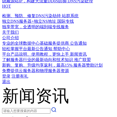
隐藏源站IP，构建大流量DDoS防御
DNS污染处理
HOT
检测、预防、修复DNS污染劫持
站群系统
独立DNS服务器+独立NS地址
国际专线
独享带宽，全透明的端到端专线服务
关于我们
公司介绍
专业的全球数据中心基础服务提供商
公告通知
轻松掌握平台最新公告通知
帮助中心
平台产品说明、使用教程，更快上手
新闻资讯
了解服务器行业的最新动向和技术知识
推广联盟
新购、复购、升级均享返利，最高15%
服务器赞助计划
免费提供云服务器和物理服务器资源
登录
注册有礼
退出
新闻资讯