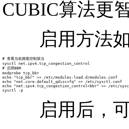
CUBIC算法更
启用方法如下(
# 查看当前拥塞控制算法

sysctl net.ipv4.tcp_congestion_control

# 启用BBR

modprobe tcp_bbr

echo "tcp_bbr" >> /etc/modules-load.d/modules.conf

echo "net.core.default_qdisc=fq" >> /etc/sysctl.conf

echo "net.ipv4.tcp_congestion_control=bbr" >> /etc/sysc
启用后，可