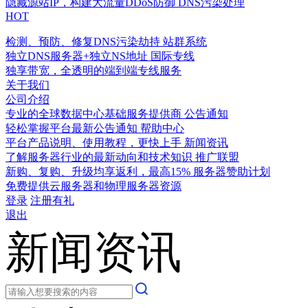
隐藏源站IP，构建大流量DDoS防御
DNS污染处理
HOT
检测、预防、修复DNS污染劫持
站群系统
独立DNS服务器+独立NS地址
国际专线
独享带宽，全透明的端到端专线服务
关于我们
公司介绍
专业的全球数据中心基础服务提供商
公告通知
轻松掌握平台最新公告通知
帮助中心
平台产品说明、使用教程，更快上手
新闻资讯
了解服务器行业的最新动向和技术知识
推广联盟
新购、复购、升级均享返利，最高15%
服务器赞助计划
免费提供云服务器和物理服务器资源
登录
注册有礼
退出
新闻资讯