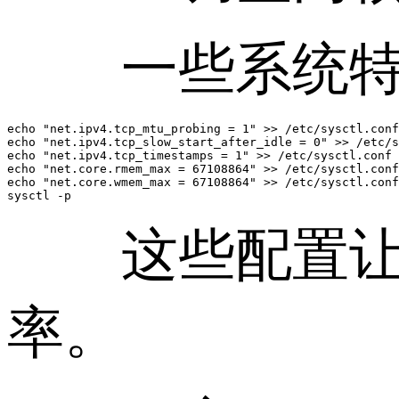
一些系统特性
echo "net.ipv4.tcp_mtu_probing = 1" >> /etc/sysctl.conf

echo "net.ipv4.tcp_slow_start_after_idle = 0" >> /etc/s
echo "net.ipv4.tcp_timestamps = 1" >> /etc/sysctl.conf

echo "net.core.rmem_max = 67108864" >> /etc/sysctl.conf

echo "net.core.wmem_max = 67108864" >> /etc/sysctl.conf

这些配置让系
率。