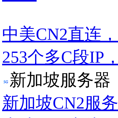
中美CN2直连
253个多C段IP
新加坡服务器
新加坡CN2服