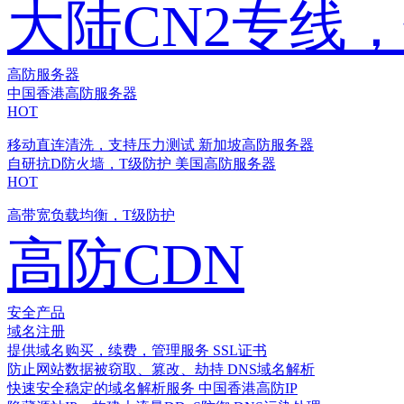
大陆CN2专线
高防服务器
中国香港高防服务器
HOT
移动直连清洗，支持压力测试
新加坡高防服务器
自研抗D防火墙，T级防护
美国高防服务器
HOT
高带宽负载均衡，T级防护
高防CDN
安全产品
域名注册
提供域名购买，续费，管理服务
SSL证书
防止网站数据被窃取、篡改、劫持
DNS域名解析
快速安全稳定的域名解析服务
中国香港高防IP