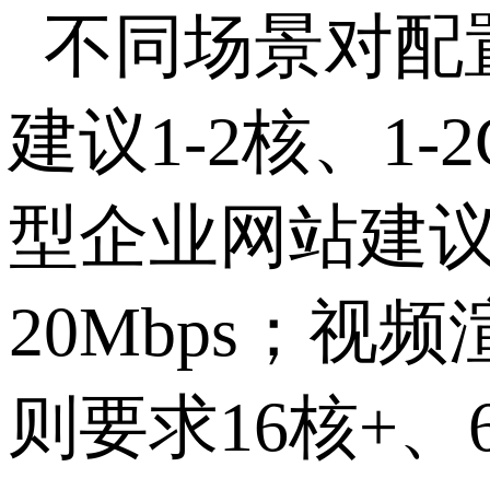
不同场景对配
建议
1-2
核、
1-
型企业网站建
20Mbps
；视频
则要求
16
核
+
、