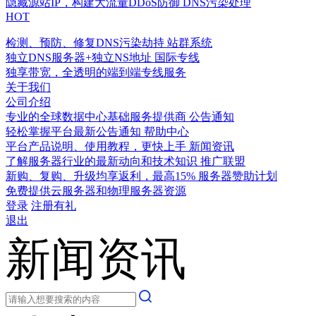
隐藏源站IP，构建大流量DDoS防御
DNS污染处理
HOT
检测、预防、修复DNS污染劫持
站群系统
独立DNS服务器+独立NS地址
国际专线
独享带宽，全透明的端到端专线服务
关于我们
公司介绍
专业的全球数据中心基础服务提供商
公告通知
轻松掌握平台最新公告通知
帮助中心
平台产品说明、使用教程，更快上手
新闻资讯
了解服务器行业的最新动向和技术知识
推广联盟
新购、复购、升级均享返利，最高15%
服务器赞助计划
免费提供云服务器和物理服务器资源
登录
注册有礼
退出
新闻资讯