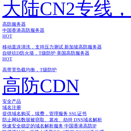
大陆CN2专线
高防服务器
中国香港高防服务器
HOT
移动直连清洗，支持压力测试
新加坡高防服务器
自研抗D防火墙，T级防护
美国高防服务器
HOT
高带宽负载均衡，T级防护
高防CDN
安全产品
域名注册
提供域名购买，续费，管理服务
SSL证书
防止网站数据被窃取、篡改、劫持
DNS域名解析
快速安全稳定的域名解析服务
中国香港高防IP