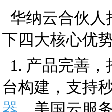
华纳云合伙人
下四大核心优
1.
产品完善，
台构建，支持
器
、美国云服