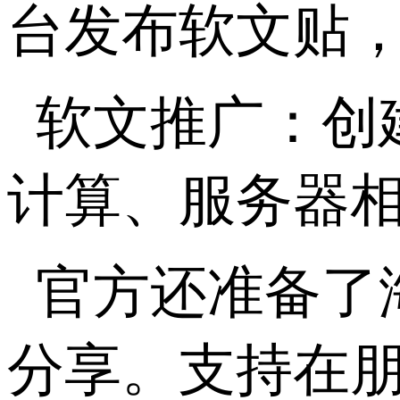
台发布软文贴
软文推广：创
计算、服务器
官方还准备了
分享。支持在