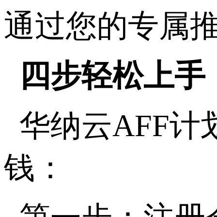
通过您的专属
四步轻松上手
华纳云
AFF
计
钱：