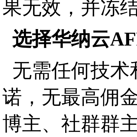
果无效，并冻
选择华纳云
AF
无需任何技术
诺，无最高佣
博主、社群群