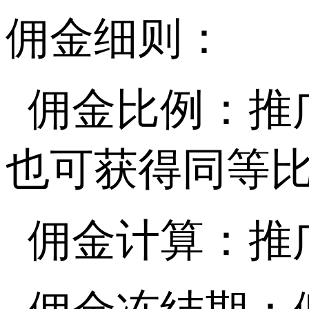
佣金细则：
佣金比例：推
也可获得同等
佣金计算：推