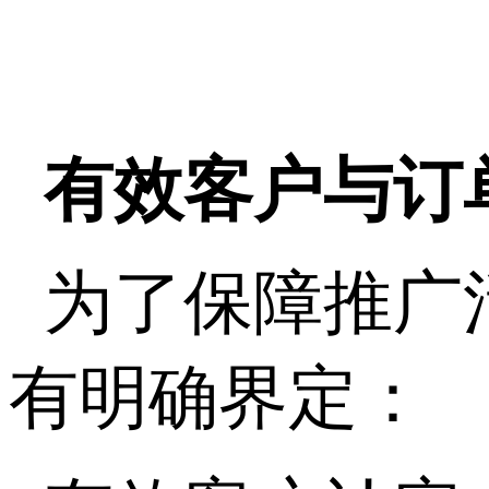
有效客户与订
为了保障推广
有明确界定：