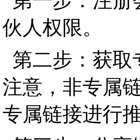
第一步：注册
伙人权限。
第二步：获取
注意，非专属
专属链接进行