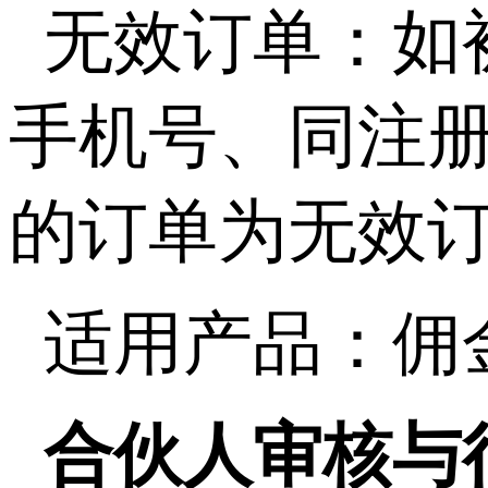
无效订单：如
手机号、同注
的订单为无效
适用产品：佣
合伙人审核与