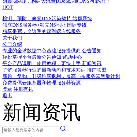
隐藏源站IP，构建大流量DDoS防御
DNS污染处理
HOT
检测、预防、修复DNS污染劫持
站群系统
独立DNS服务器+独立NS地址
国际专线
独享带宽，全透明的端到端专线服务
关于我们
公司介绍
专业的全球数据中心基础服务提供商
公告通知
轻松掌握平台最新公告通知
帮助中心
平台产品说明、使用教程，更快上手
新闻资讯
了解服务器行业的最新动向和技术知识
推广联盟
新购、复购、升级均享返利，最高15%
服务器赞助计划
免费提供云服务器和物理服务器资源
登录
注册有礼
退出
新闻资讯