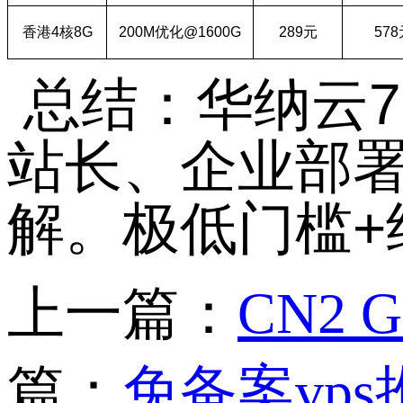
香港
4
核
8G
200M
优化
@1600G
289
元
578
总结：华纳云
7
站长、企业部
解。极低门槛
+
上一篇：
CN2
篇：
免备案vps