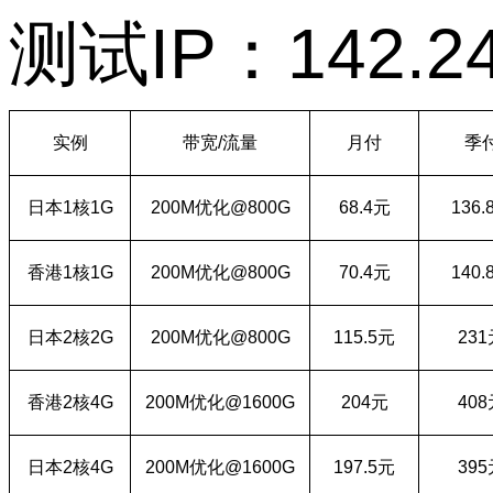
测试
IP
：
142.2
实例
带宽
/
流量
月付
季
日本
1
核
1G
200M
优化
@800G
68.4
元
136.
香港
1
核
1G
200M
优化
@800G
70.4
元
140.
日本
2
核
2G
200M
优化
@800G
115.5
元
231
香港
2
核
4G
200M
优化
@1600G
204
元
408
日本
2
核
4G
200M
优化
@1600G
197.5
元
395