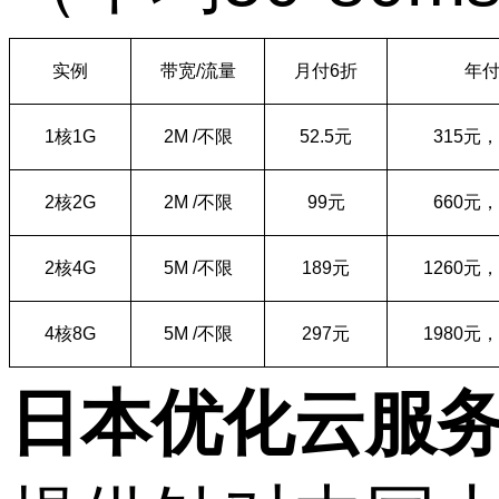
实例
带宽
/
流量
月付
6
折
年
1
核
1G
2M /
不限
52.5
元
315
元，
2
核
2G
2M /
不限
99
元
660
元，
2
核
4G
5M /
不限
189
元
1260
元，
4
核
8G
5M /
不限
297
元
1980
元，
日本优化云服