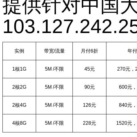
提供针对中国
103.127.242.2
实例
带宽
/
流量
月付
6
折
年
1
核
1G
5M /
不限
45
元
270
元，
2
核
2G
5M /
不限
90
元
600
元，
2
核
4G
5M /
不限
126
元
840
元，
4
核
8G
5M /
不限
228
元
1520
元，