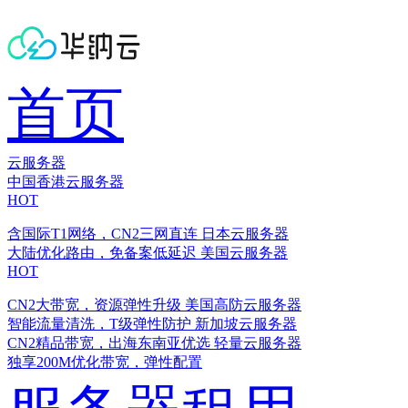
首页
云服务器
中国香港云服务器
HOT
含国际T1网络，CN2三网直连
日本云服务器
大陆优化路由，免备案低延迟
美国云服务器
HOT
CN2大带宽，资源弹性升级
美国高防云服务器
智能流量清洗，T级弹性防护
新加坡云服务器
CN2精品带宽，出海东南亚优选
轻量云服务器
独享200M优化带宽，弹性配置