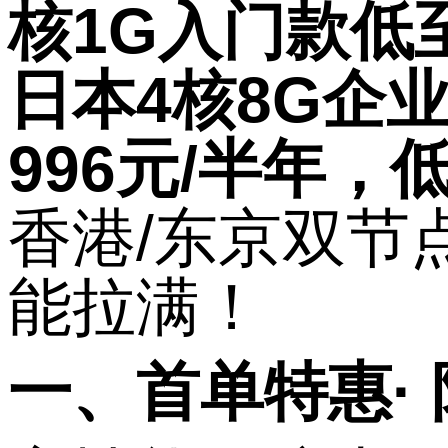
核
1G
入门款低
日本
4
核
8G
企
996
元
/
半年，
香港
/
东京双节
能拉满！
一、首单特惠
·