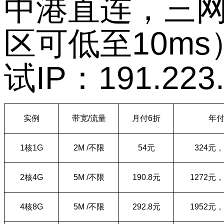
中港直连，三
区可低至
10ms
试
IP
：
191.223
实例
带宽
/
流量
月付
6
折
年
1
核
1G
2M /
不限
54
元
324
元，
2
核
4G
5M /
不限
190.8
元
1272
元，
4
核
8G
5M /
不限
292.8
元
1952
元，