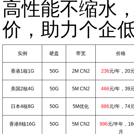
高性能不缩水
价，助力个企
实例
硬盘
带宽
价格
香港
1
核
1G
50G
2M CN2
236
元
/
年，
20
美国
2
核
4G
50G
5M CN2
466
元
/
年，
39
日本
4
核
8G
50G
5M
优化
886
元
/
年，
74
香港
8
核
16G
50G
5M CN2
996
元
/
半年，
16
月