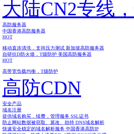
大陆CN2专线
高防服务器
中国香港高防服务器
HOT
移动直连清洗，支持压力测试
新加坡高防服务器
自研抗D防火墙，T级防护
美国高防服务器
HOT
高带宽负载均衡，T级防护
高防CDN
安全产品
域名注册
提供域名购买，续费，管理服务
SSL证书
防止网站数据被窃取、篡改、劫持
DNS域名解析
快速安全稳定的域名解析服务
中国香港高防IP