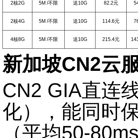
2
核
2G
5M /
不限
送
10G
82.2
元
5
2
核
4G
5M /
不限
送
10G
114.6
元
7
4
核
8G
5M /
不限
送
10G
215.4
元
14
新加坡
CN2
云
CN2 GIA
直连
化），能同时
（平均
50-80m