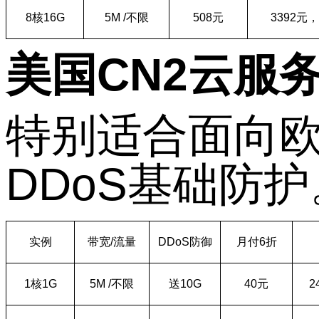
8
核
16G
5M /
不限
508
元
3392
元，
美国
CN2
云服
特别适合面向
DDoS
基础防护
实例
带宽
/
流量
DDoS
防御
月付
6
折
1
核
1G
5M /
不限
送
10G
40
元
2