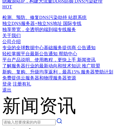
隐藏源站IP，构建大流量DDoS防御
DNS污染处理
HOT
检测、预防、修复DNS污染劫持
站群系统
独立DNS服务器+独立NS地址
国际专线
独享带宽，全透明的端到端专线服务
关于我们
公司介绍
专业的全球数据中心基础服务提供商
公告通知
轻松掌握平台最新公告通知
帮助中心
平台产品说明、使用教程，更快上手
新闻资讯
了解服务器行业的最新动向和技术知识
推广联盟
新购、复购、升级均享返利，最高15%
服务器赞助计划
免费提供云服务器和物理服务器资源
登录
注册有礼
退出
新闻资讯