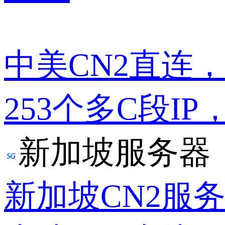
中美CN2直连
253个多C段IP
新加坡服务器
新加坡CN2服