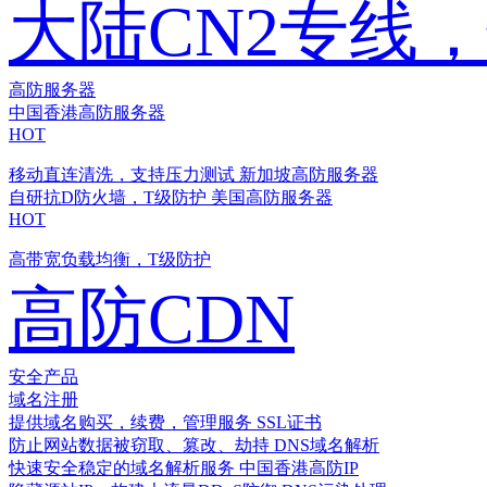
大陆CN2专线
高防服务器
中国香港高防服务器
HOT
移动直连清洗，支持压力测试
新加坡高防服务器
自研抗D防火墙，T级防护
美国高防服务器
HOT
高带宽负载均衡，T级防护
高防CDN
安全产品
域名注册
提供域名购买，续费，管理服务
SSL证书
防止网站数据被窃取、篡改、劫持
DNS域名解析
快速安全稳定的域名解析服务
中国香港高防IP