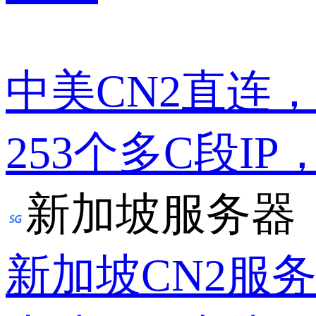
中美CN2直连
253个多C段IP
新加坡服务器
新加坡CN2服