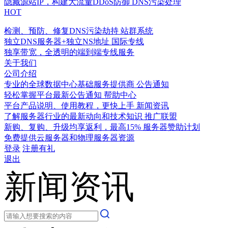
隐藏源站IP，构建大流量DDoS防御
DNS污染处理
HOT
检测、预防、修复DNS污染劫持
站群系统
独立DNS服务器+独立NS地址
国际专线
独享带宽，全透明的端到端专线服务
关于我们
公司介绍
专业的全球数据中心基础服务提供商
公告通知
轻松掌握平台最新公告通知
帮助中心
平台产品说明、使用教程，更快上手
新闻资讯
了解服务器行业的最新动向和技术知识
推广联盟
新购、复购、升级均享返利，最高15%
服务器赞助计划
免费提供云服务器和物理服务器资源
登录
注册有礼
退出
新闻资讯